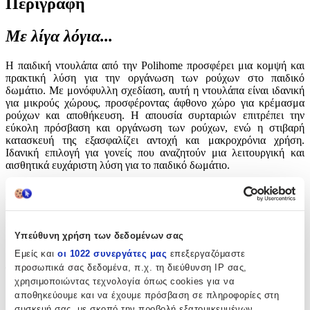
Περιγραφή
Με λίγα λόγια...
Η παιδική ντουλάπα από την Polihome προσφέρει μια κομψή και
πρακτική λύση για την οργάνωση των ρούχων στο παιδικό
δωμάτιο. Με μονόφυλλη σχεδίαση, αυτή η ντουλάπα είναι ιδανική
για μικρούς χώρους, προσφέροντας άφθονο χώρο για κρέμασμα
ρούχων και αποθήκευση. Η απουσία συρταριών επιτρέπει την
εύκολη πρόσβαση και οργάνωση των ρούχων, ενώ η στιβαρή
κατασκευή της εξασφαλίζει αντοχή και μακροχρόνια χρήση.
Ιδανική επιλογή για γονείς που αναζητούν μια λειτουργική και
αισθητικά ευχάριστη λύση για το παιδικό δωμάτιο.
Χαρακτηριστικά
Κατασκευαστής
:
Υπεύθυνη χρήση των δεδομένων σας
Polihome
Εμείς και
οι 1022 συνεργάτες μας
επεξεργαζόμαστε
προσωπικά σας δεδομένα, π.χ. τη διεύθυνση IP σας,
Τύπος
:
χρησιμοποιώντας τεχνολογία όπως cookies για να
Μονόφυλλη
αποθηκεύουμε και να έχουμε πρόσβαση σε πληροφορίες στη
συσκευή σας, με σκοπό την προβολή εξατομικευμένων