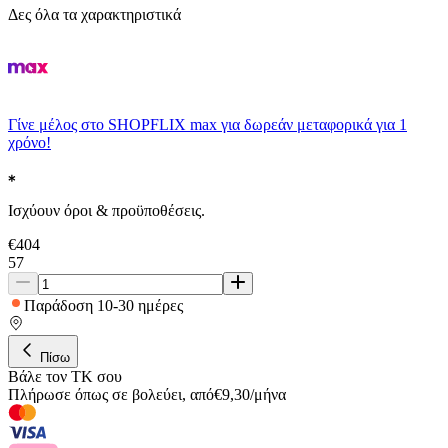
Δες όλα τα χαρακτηριστικά
Γίνε μέλος στο SHOPFLIX max για δωρεάν μεταφορικά για 1
χρόνο!
Ισχύουν όροι & προϋποθέσεις.
€
404
57
Παράδοση 10-30 ημέρες
Πίσω
Βάλε τον ΤΚ σου
Πλήρωσε όπως σε βολεύει
,
από
€
9,30
/
μήνα