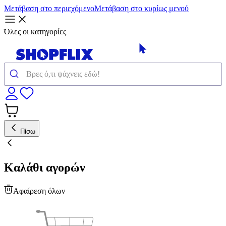
Μετάβαση στο περιεχόμενο
Μετάβαση στο κυρίως μενού
Όλες οι κατηγορίες
Πίσω
Καλάθι αγορών
Αφαίρεση όλων