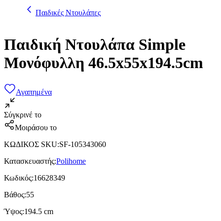
Παιδικές Ντουλάπες
Παιδική Ντουλάπα Simple
Μονόφυλλη 46.5x55x194.5cm
Αγαπημένα
Σύγκρινέ το
Μοιράσου το
ΚΩΔΙΚΟΣ SKU
:
SF-105343060
Κατασκευαστής
:
Polihome
Κωδικός
:
16628349
Βάθος
:
55
Ύψος
:
194.5 cm