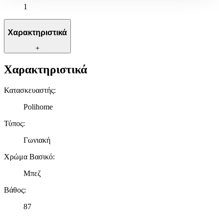
1
Χρησιμοποιούμε cookies ώστε η τοποθεσία μας να λειτουργεί
σωστά, να εξατομικεύουμε περιεχόμενο και διαφημίσεις, να
Χαρακτηριστικά
παρέχουμε λειτουργίες μέσων κοινωνικής δικτύωσης και να
αναλύουμε την κυκλοφορία μας. Εμείς και οι 1022 συνεργάτες
+
μας επεξεργαζόμαστε προσωπικά σας δεδομένα, π.χ. τη
διεύθυνση IP σας, χρησιμοποιώντας τεχνολογία όπως cookies
Χαρακτηριστικά
για να αποθηκεύουμε και να έχουμε πρόσβαση σε πληροφορίες
στη συσκευή σας, με σκοπό την προβολή εξατομικευμένων
Κατασκευαστής
:
διαφημίσεων και περιεχομένου, τις μετρήσεις σχετικά με
διαφημίσεις και περιεχόμενο, την καλύτερη εικόνα του κοινού
Polihome
μας και την ανάπτυξη προϊόντων. Επίσης, κοινοποιούμε
Τύπος
:
πληροφορίες σχετικά με την από μέρους σας χρήση της
τοποθεσίας μας στους συνεργάτες μέσων κοινωνικής
Γωνιακή
δικτύωσης, διαφημίσεων και ανάλυσης.
Χρώμα Βασικό
:
Μπεζ
Βάθος
:
87