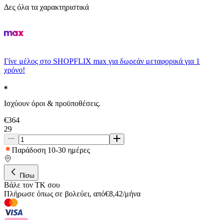
Δες όλα τα χαρακτηριστικά
Γίνε μέλος στο SHOPFLIX max για δωρεάν μεταφορικά για 1
χρόνο!
Ισχύουν όροι & προϋποθέσεις.
€
364
29
Παράδοση 10-30 ημέρες
Πίσω
Βάλε τον ΤΚ σου
Πλήρωσε όπως σε βολεύει
,
από
€
8,42
/
μήνα