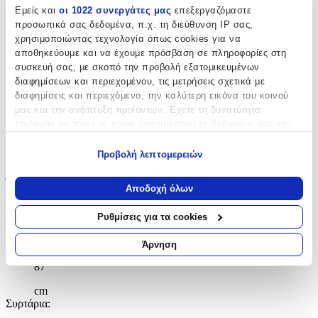
Εμείς και
οι 1022 συνεργάτες μας
επεξεργαζόμαστε
Polihome
προσωπικά σας δεδομένα, π.χ. τη διεύθυνση IP σας,
Τύπος
:
χρησιμοποιώντας τεχνολογία όπως cookies για να
αποθηκεύουμε και να έχουμε πρόσβαση σε πληροφορίες στη
Γωνιακή
συσκευή σας, με σκοπό την προβολή εξατομικευμένων
διαφημίσεων και περιεχομένου, τις μετρήσεις σχετικά με
Χρώμα Βασικό
:
διαφημίσεις και περιεχόμενο, την καλύτερη εικόνα του κοινού
Μπεζ
μας και την ανάπτυξη προϊόντων. Έχετε τη δυνατότητα
επιλογής ως προς το ποιος χρησιμοποιεί τα δεδομένα σας και
Βάθος
:
για ποιους σκοπούς.
Προβολή λεπτομερειών
87
Εάν μας επιτρέπετε, θα θέλαμε επίσης:
Ύψος
:
Να συλλέξουμε πληροφορίες σχετικά με τη γεωγραφική
Αποδοχή όλων
σας τοποθεσία, οι οποίες μπορεί να είναι ακριβείς σε
190
απόσταση μερικών μέτρων
Ρυθμίσεις για τα cookies
Να αναγνωρίσουμε τη συσκευή σας σαρώνοντας ενεργά
cm
για συγκεκριμένα χαρακτηριστικά (δακτυλικό αποτύπωμα)
Πλάτος
:
Άρνηση
Μάθετε περισσότερα σχετικά με τον τρόπο επεξεργασίας των
87
προσωπικών σας δεδομένων και καθορίστε τις προτιμήσεις σας
στην
ενότητα “Λεπτομέρειες”
. Μπορείτε να αλλάξετε ή να
cm
ανακαλέσετε τη συγκατάθεσή σας ανά πάσα στιγμή από τη
Συρτάρια
:
Δήλωση Cookies.