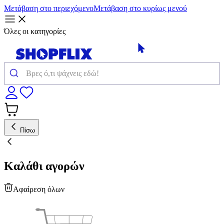
Μετάβαση στο περιεχόμενο
Μετάβαση στο κυρίως μενού
Όλες οι κατηγορίες
Πίσω
Καλάθι αγορών
Αφαίρεση όλων