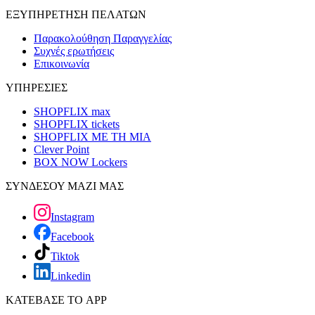
ΕΞΥΠΗΡΕΤΗΣΗ ΠΕΛΑΤΩΝ
Παρακολούθηση Παραγγελίας
Συχνές ερωτήσεις
Επικοινωνία
ΥΠΗΡΕΣΙΕΣ
SHOPFLIX max
SHOPFLIX tickets
SHOPFLIX ΜΕ ΤΗ ΜΙΑ
Clever Point
BOX NOW Lockers
ΣΥΝΔΕΣΟΥ ΜΑΖΙ ΜΑΣ
Instagram
Facebook
Tiktok
Linkedin
ΚΑΤΕΒΑΣΕ ΤΟ APP