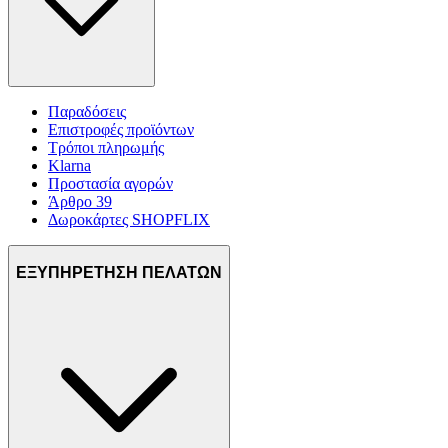
Παραδόσεις
Επιστροφές προϊόντων
Τρόποι πληρωμής
Klarna
Προστασία αγορών
Άρθρο 39
Δωροκάρτες SHOPFLIX
ΕΞΥΠΗΡΕΤΗΣΗ ΠΕΛΑΤΩΝ