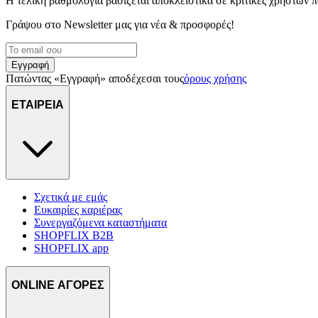
Η τελική βαθμολογία βασίζεται αποκλειστικά σε κριτικές χρηστών
Γράψου στο Νewsletter μας για νέα & προσφορές!
Εγγραφή
Πατώντας «Εγγραφή» αποδέχεσαι τους
όρους χρήσης
ΕΤΑΙΡΕΙΑ
Σχετικά με εμάς
Ευκαιρίες καριέρας
Συνεργαζόμενα καταστήματα
SHOPFLIX B2B
SHOPFLIX app
ONLINE ΑΓΟΡΕΣ