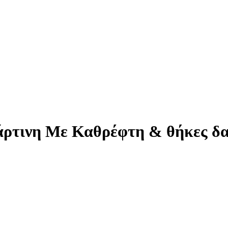
ρτινη Με Καθρέφτη & θήκες δαχ