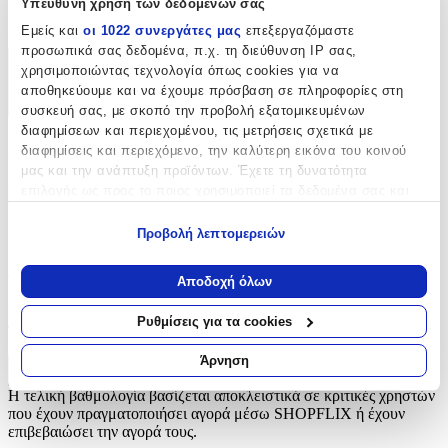
Υπεύθυνη χρήση των δεδομένων σας
Ro-Ro Accessories
Εμείς και
οι 1022 συνεργάτες μας
επεξεργαζόμαστε
προσωπικά σας δεδομένα, π.χ. τη διεύθυνση IP σας,
χρησιμοποιώντας τεχνολογία όπως cookies για να
Χαρακτηριστικά
αποθηκεύουμε και να έχουμε πρόσβαση σε πληροφορίες στη
+
συσκευή σας, με σκοπό την προβολή εξατομικευμένων
διαφημίσεων και περιεχομένου, τις μετρήσεις σχετικά με
Χαρακτηριστικά
διαφημίσεις και περιεχόμενο, την καλύτερη εικόνα του κοινού
μας και την ανάπτυξη προϊόντων. Έχετε τη δυνατότητα
επιλογής ως προς το ποιος χρησιμοποιεί τα δεδομένα σας και
Κατασκευαστής
:
για ποιους σκοπούς.
Ro-Ro Accessories
Προβολή λεπτομερειών
Εάν μας επιτρέπετε, θα θέλαμε επίσης:
Αξιολογήσεις
Να συλλέξουμε πληροφορίες σχετικά με τη γεωγραφική
Αποδοχή όλων
σας τοποθεσία, οι οποίες μπορεί να είναι ακριβείς σε
Προς το παρόν δεν υπάρχουν άλλες αξιολογήσεις. Όταν
απόσταση μερικών μέτρων
Ρυθμίσεις για τα cookies
προστεθούν, θα εμφανιστούν εδώ.
Να αναγνωρίσουμε τη συσκευή σας σαρώνοντας ενεργά
για συγκεκριμένα χαρακτηριστικά (δακτυλικό αποτύπωμα)
Άρνηση
Μάθετε περισσότερα σχετικά με τον τρόπο επεξεργασίας των
Πώς υπολογίζεται η βαθμολογία
Η τελική βαθμολογία βασίζεται αποκλειστικά σε κριτικές χρηστών
προσωπικών σας δεδομένων και καθορίστε τις προτιμήσεις σας
που έχουν πραγματοποιήσει αγορά μέσω SHOPFLIX ή έχουν
στην
ενότητα “Λεπτομέρειες”
. Μπορείτε να αλλάξετε ή να
επιβεβαιώσει την αγορά τους.
ανακαλέσετε τη συγκατάθεσή σας ανά πάσα στιγμή από τη