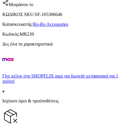
Μοιράσου το
ΚΩΔΙΚΟΣ SKU
:
SF-105306646
Κατασκευαστής
:
Ro-Ro Accessories
Κωδικός
:
MR239
Δες όλα τα χαρακτηριστικά
Γίνε μέλος στο SHOPFLIX max για δωρεάν μεταφορικά για 1
χρόνο!
Ισχύουν όροι & προϋποθέσεις.