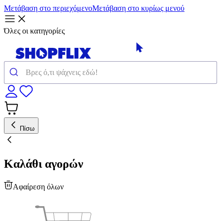
Μετάβαση στο περιεχόμενο
Μετάβαση στο κυρίως μενού
Όλες οι κατηγορίες
Πίσω
Καλάθι αγορών
Αφαίρεση όλων