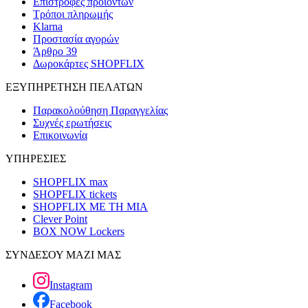
Επιστροφές προϊόντων
Τρόποι πληρωμής
Klarna
Προστασία αγορών
Άρθρο 39
Δωροκάρτες SHOPFLIX
ΕΞΥΠΗΡΕΤΗΣΗ ΠΕΛΑΤΩΝ
Παρακολούθηση Παραγγελίας
Συχνές ερωτήσεις
Επικοινωνία
ΥΠΗΡΕΣΙΕΣ
SHOPFLIX max
SHOPFLIX tickets
SHOPFLIX ΜΕ ΤΗ ΜΙΑ
Clever Point
BOX NOW Lockers
ΣΥΝΔΕΣΟΥ ΜΑΖΙ ΜΑΣ
Instagram
Facebook