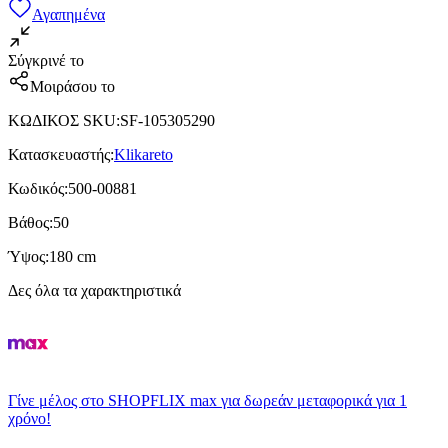
Αγαπημένα
Σύγκρινέ το
Μοιράσου το
ΚΩΔΙΚΟΣ SKU
:
SF-105305290
Κατασκευαστής
:
Klikareto
Κωδικός
:
500-00881
Βάθος
:
50
Ύψος
:
180 cm
Δες όλα τα χαρακτηριστικά
Γίνε μέλος στο SHOPFLIX max για δωρεάν μεταφορικά για 1
χρόνο!