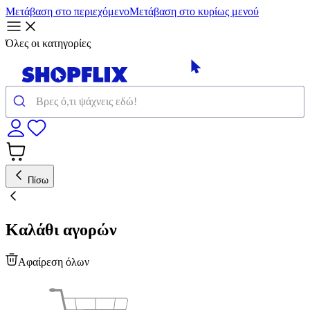
Μετάβαση στο περιεχόμενο
Μετάβαση στο κυρίως μενού
Όλες οι κατηγορίες
Πίσω
Καλάθι αγορών
Αφαίρεση όλων