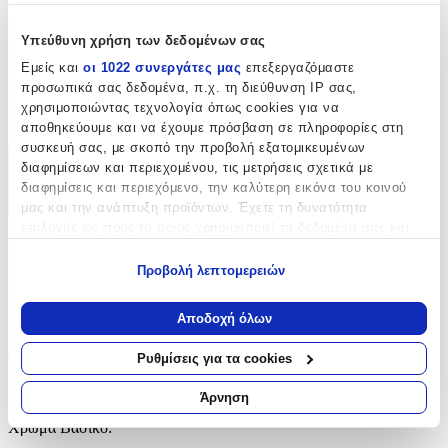
Πλάτος
:
105
Υπεύθυνη χρήση των δεδομένων σας
Εμείς και
οι 1022 συνεργάτες μας
επεξεργαζόμαστε
cm
Συρτάρια
:
προσωπικά σας δεδομένα, π.χ. τη διεύθυνση IP σας,
χρησιμοποιώντας τεχνολογία όπως cookies για να
2
αποθηκεύουμε και να έχουμε πρόσβαση σε πληροφορίες στη
συσκευή σας, με σκοπό την προβολή εξατομικευμένων
διαφημίσεων και περιεχομένου, τις μετρήσεις σχετικά με
Χαρακτηριστικά
διαφημίσεις και περιεχόμενο, την καλύτερη εικόνα του κοινού
+
μας και την ανάπτυξη προϊόντων. Έχετε τη δυνατότητα
επιλογής ως προς το ποιος χρησιμοποιεί τα δεδομένα σας και
Χαρακτηριστικά
για ποιους σκοπούς.
Προβολή λεπτομερειών
Εάν μας επιτρέπετε, θα θέλαμε επίσης:
Κατασκευαστής
:
Να συλλέξουμε πληροφορίες σχετικά με τη γεωγραφική
Αποδοχή όλων
Klikareto
σας τοποθεσία, οι οποίες μπορεί να είναι ακριβείς σε
απόσταση μερικών μέτρων
Ρυθμίσεις για τα cookies
Τύπος
:
Να αναγνωρίσουμε τη συσκευή σας σαρώνοντας ενεργά
για συγκεκριμένα χαρακτηριστικά (δακτυλικό αποτύπωμα)
Δίφυλλη
Άρνηση
Μάθετε περισσότερα σχετικά με τον τρόπο επεξεργασίας των
Χρώμα Βασικό
:
προσωπικών σας δεδομένων και καθορίστε τις προτιμήσεις σας