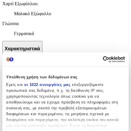
Χαρτί Εξωφύλλου
:
Μαλακό Εξώφυλλο
Γλώσσα
:
Γερμανικά
Χαρακτηριστικά
+
Χαρακτηριστικά
Υπεύθυνη χρήση των δεδομένων σας
Συγγραφέας
:
Εμείς και
οι 1022 συνεργάτες μας
επεξεργαζόμαστε
προσωπικά σας δεδομένα, π.χ. τη διεύθυνση IP σας,
Jeff Kinney
χρησιμοποιώντας τεχνολογία όπως cookies για να
αποθηκεύουμε και να έχουμε πρόσβαση σε πληροφορίες στη
Εκδότης
:
συσκευή σας, με σκοπό την προβολή εξατομικευμένων
Baumhaus Verlag
διαφημίσεων και περιεχομένου, τις μετρήσεις σχετικά με
διαφημίσεις και περιεχόμενο, την καλύτερη εικόνα του κοινού
Έτος Έκδοσης
:
μας και την ανάπτυξη προϊόντων. Έχετε τη δυνατότητα