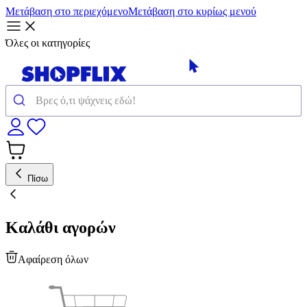
Μετάβαση στο περιεχόμενο
Μετάβαση στο κυρίως μενού
Όλες οι κατηγορίες
Πίσω
Καλάθι αγορών
Αφαίρεση όλων