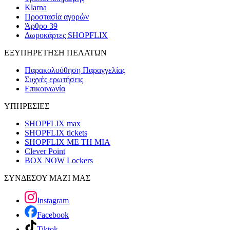
Klarna
Προστασία αγορών
Άρθρο 39
Δωροκάρτες SHOPFLIX
ΕΞΥΠΗΡΕΤΗΣΗ ΠΕΛΑΤΩΝ
Παρακολούθηση Παραγγελίας
Συχνές ερωτήσεις
Επικοινωνία
ΥΠΗΡΕΣΙΕΣ
SHOPFLIX max
SHOPFLIX tickets
SHOPFLIX ΜΕ ΤΗ ΜΙΑ
Clever Point
BOX NOW Lockers
ΣΥΝΔΕΣΟΥ ΜΑΖΙ ΜΑΣ
Instagram
Facebook
Tiktok