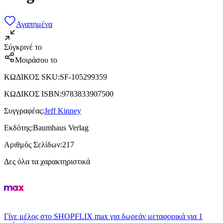
Αγαπημένα
Σύγκρινέ το
Μοιράσου το
ΚΩΔΙΚΟΣ SKU
:
SF-105299359
ΚΩΔΙΚΟΣ ISBN
:
9783833907500
Συγγραφέας
:
Jeff Kinney
Εκδότης
:
Baumhaus Verlag
Αριθμός Σελίδων
:
217
Δες όλα τα χαρακτηριστικά
Γίνε μέλος στο SHOPFLIX max για δωρεάν μεταφορικά για 1