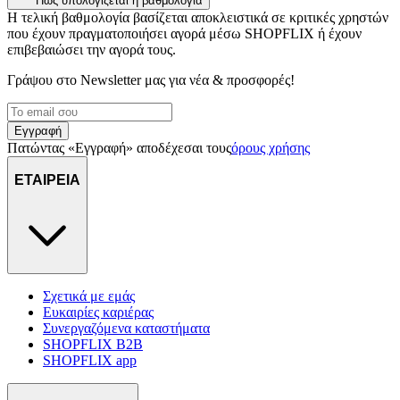
στη συσκευή σας, με σκοπό την προβολή εξατομικευμένων
Πώς υπολογίζεται η βαθμολογία
Η τελική βαθμολογία βασίζεται αποκλειστικά σε κριτικές χρηστών
διαφημίσεων και περιεχομένου, τις μετρήσεις σχετικά με
που έχουν πραγματοποιήσει αγορά μέσω SHOPFLIX ή έχουν
διαφημίσεις και περιεχόμενο, την καλύτερη εικόνα του κοινού
επιβεβαιώσει την αγορά τους.
μας και την ανάπτυξη προϊόντων. Επίσης, κοινοποιούμε
πληροφορίες σχετικά με την από μέρους σας χρήση της
Γράψου στο Νewsletter μας για νέα & προσφορές!
τοποθεσίας μας στους συνεργάτες μέσων κοινωνικής
δικτύωσης, διαφημίσεων και ανάλυσης.
Εγγραφή
Πατώντας «Εγγραφή» αποδέχεσαι τους
όρους χρήσης
ΕΤΑΙΡΕΙΑ
Σχετικά με εμάς
Ευκαιρίες καριέρας
Συνεργαζόμενα καταστήματα
SHOPFLIX B2B
SHOPFLIX app