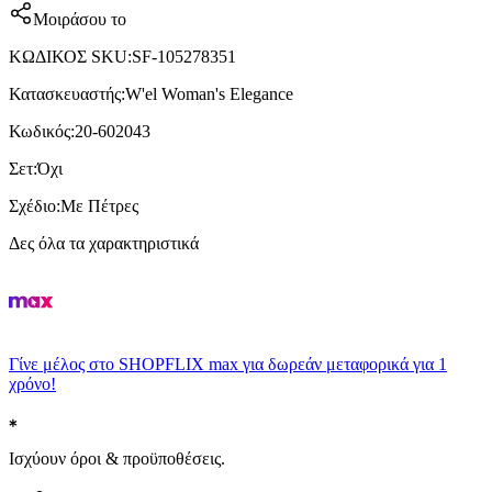
Μοιράσου το
ΚΩΔΙΚΟΣ SKU
:
SF-105278351
Κατασκευαστής
:
W'el Woman's Elegance
Κωδικός
:
20-602043
Σετ
:
Όχι
Σχέδιο
:
Με Πέτρες
Δες όλα τα χαρακτηριστικά
Γίνε μέλος στο SHOPFLIX max για δωρεάν μεταφορικά για 1
χρόνο!
Ισχύουν όροι & προϋποθέσεις.