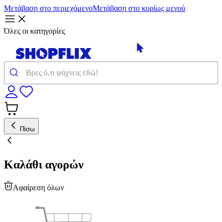
Μετάβαση στο περιεχόμενο
Μετάβαση στο κυρίως μενού
Όλες οι κατηγορίες
Πίσω
Καλάθι αγορών
Αφαίρεση όλων