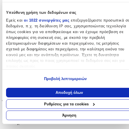
Κατασκευαστής
:
Υπεύθυνη χρήση των δεδομένων σας
W'el Woman's Elegance
Εμείς και
οι 1022 συνεργάτες μας
επεξεργαζόμαστε προσωπικά σ
δεδομένα, π.χ. τη διεύθυνση IP σας, χρησιμοποιώντας τεχνολογία
Βασικά Χαρακτηριστικά
όπως cookies για να αποθηκεύουμε και να έχουμε πρόσβαση σε
πληροφορίες στη συσκευή σας, με σκοπό την προβολή
Επιχρυσωμένα
:
εξατομικευμένων διαφημίσεων και περιεχομένου, τις μετρήσεις
σχετικά με διαφημίσεις και περιεχόμενο, την καλύτερη εικόνα του
Ναι
κοινού μας και την ανάπτυξη προϊόντων. Έχετε τη δυνατότητα
επιλογής ως προς το ποιος χρησιμοποιεί τα δεδομένα σας και για
Περιοχή
:
ποιους σκοπούς.
Αυτιά
Εάν μας επιτρέπετε, θα θέλαμε επίσης:
Προβολή λεπτομερειών
Σετ
:
Να συλλέξουμε πληροφορίες σχετικά με τη γεωγραφική σας
τοποθεσία, οι οποίες μπορεί να είναι ακριβείς σε απόσταση
Όχι
Αποδοχή όλων
μερικών μέτρων
Έξτρα Χαρακτηριστικά
Να αναγνωρίσουμε τη συσκευή σας σαρώνοντας ενεργά για
Ρυθμίσεις για τα cookies
συγκεκριμένα χαρακτηριστικά (δακτυλικό αποτύπωμα)
Piercing
:
Μάθετε περισσότερα σχετικά με τον τρόπο επεξεργασίας των
Άρνηση
προσωπικών σας δεδομένων και καθορίστε τις προτιμήσεις σας στη
Όχι
ενότητα “Λεπτομέρειες”
. Μπορείτε να αλλάξετε ή να ανακαλέσετ