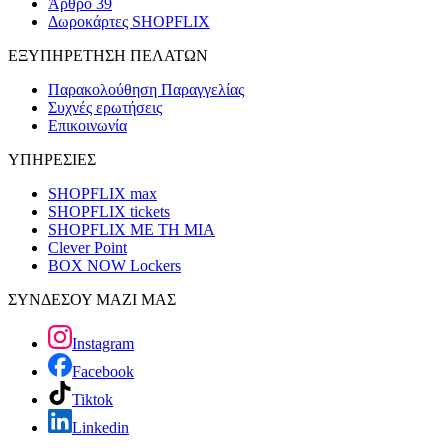
Άρθρο 39
Δωροκάρτες SHOPFLIX
ΕΞΥΠΗΡΕΤΗΣΗ ΠΕΛΑΤΩΝ
Παρακολούθηση Παραγγελίας
Συχνές ερωτήσεις
Επικοινωνία
ΥΠΗΡΕΣΙΕΣ
SHOPFLIX max
SHOPFLIX tickets
SHOPFLIX ΜΕ ΤΗ ΜΙΑ
Clever Point
BOX NOW Lockers
ΣΥΝΔΕΣΟΥ ΜΑΖΙ ΜΑΣ
Instagram
Facebook
Tiktok
Linkedin