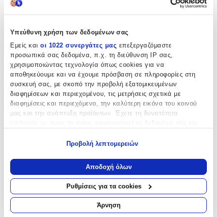
Loukia
Χαρακτηριστικά
Υπεύθυνη χρήση των δεδομένων σας
Εμείς και
οι 1022 συνεργάτες μας
επεξεργαζόμαστε
+
προσωπικά σας δεδομένα, π.χ. τη διεύθυνση IP σας,
χρησιμοποιώντας τεχνολογία όπως cookies για να
Χαρακτηριστικά
αποθηκεύουμε και να έχουμε πρόσβαση σε πληροφορίες στη
συσκευή σας, με σκοπό την προβολή εξατομικευμένων
Φύλο
:
διαφημίσεων και περιεχομένου, τις μετρήσεις σχετικά με
διαφημίσεις και περιεχόμενο, την καλύτερη εικόνα του κοινού
Αγόρι
μας και την ανάπτυξη προϊόντων. Έχετε τη δυνατότητα
Είδος
:
επιλογής ως προς το ποιος χρησιμοποιεί τα δεδομένα σας και
για ποιους σκοπούς.
Βιβλίο Ευχών
Προβολή λεπτομερειών
Εάν μας επιτρέπετε, θα θέλαμε επίσης:
Κατασκευαστής
:
Να συλλέξουμε πληροφορίες σχετικά με τη γεωγραφική
Αποδοχή όλων
Loukia
σας τοποθεσία, οι οποίες μπορεί να είναι ακριβείς σε
απόσταση μερικών μέτρων
Ρυθμίσεις για τα cookies
Αξιολογήσεις
Να αναγνωρίσουμε τη συσκευή σας σαρώνοντας ενεργά
για συγκεκριμένα χαρακτηριστικά (δακτυλικό αποτύπωμα)
Άρνηση
Προς το παρόν δεν υπάρχουν άλλες αξιολογήσεις. Όταν
Μάθετε περισσότερα σχετικά με τον τρόπο επεξεργασίας των