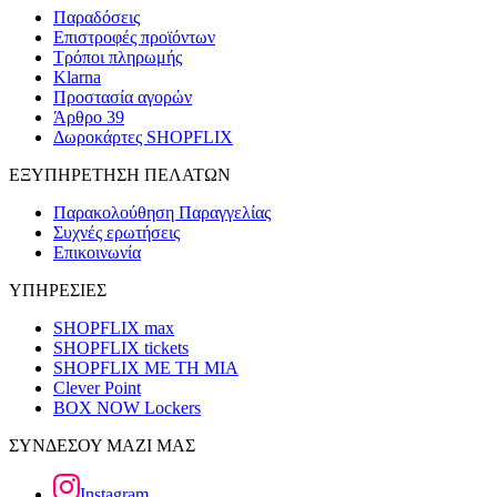
Παραδόσεις
Επιστροφές προϊόντων
Τρόποι πληρωμής
Klarna
Προστασία αγορών
Άρθρο 39
Δωροκάρτες SHOPFLIX
ΕΞΥΠΗΡΕΤΗΣΗ ΠΕΛΑΤΩΝ
Παρακολούθηση Παραγγελίας
Συχνές ερωτήσεις
Επικοινωνία
ΥΠΗΡΕΣΙΕΣ
SHOPFLIX max
SHOPFLIX tickets
SHOPFLIX ΜΕ ΤΗ ΜΙΑ
Clever Point
BOX NOW Lockers
ΣΥΝΔΕΣΟΥ ΜΑΖΙ ΜΑΣ
Instagram