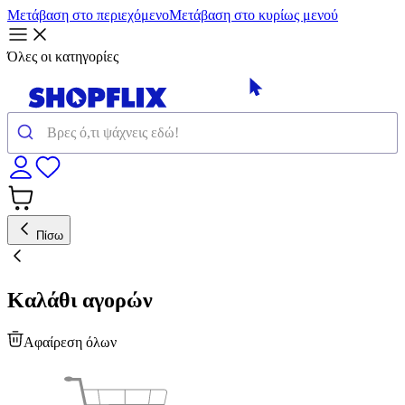
Μετάβαση στο περιεχόμενο
Μετάβαση στο κυρίως μενού
Όλες οι κατηγορίες
Πίσω
Καλάθι αγορών
Αφαίρεση όλων