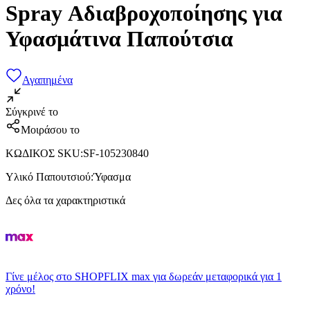
Spray Αδιαβροχοποίησης για
Υφασμάτινα Παπούτσια
Αγαπημένα
Σύγκρινέ το
Μοιράσου το
ΚΩΔΙΚΟΣ SKU
:
SF-105230840
Υλικό Παπουτσιού
:
Ύφασμα
Δες όλα τα χαρακτηριστικά
Γίνε μέλος στο SHOPFLIX max για δωρεάν μεταφορικά για 1
χρόνο!