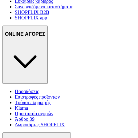
Ευκαιρίες καριέρας
Συνεργαζόμενα καταστήματα
SHOPFLIX B2B
SHOPFLIX app
ONLINE ΑΓΟΡΕΣ
Παραδόσεις
Επιστροφές προϊόντων
Τρόποι πληρωμής
Klarna
Προστασία αγορών
Άρθρο 39
Δωροκάρτες SHOPFLIX