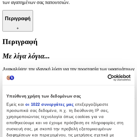
των αγαπημένων σας παπουτσιών.
Περιγραφή
+
Περιγραφή
Με λίγα λόγια...
Ανακαλύψτε την ιδανική λύση για την προστασία των υφασμάτινων
παπουτσιών σας από την υγρασία και τις καιρικές συνθήκες. Το
ειδικό spray αδιαβροχοποίησης προσφέρει εξαιρετική προστασία,
διατηρώντας τα παπούτσια σας στεγνά και καθαρά, ανεξαρτήτως
των εξωτερικών συνθηκών. Ιδανικό για κάθε τύπο υφάσματος,
Υπεύθυνη χρήση των δεδομένων σας
αυτό το προϊόν εξασφαλίζει μακροχρόνια αντοχή και διατήρηση της
αρχικής εμφάνισης των υποδημάτων σας. Απολαύστε την άνεση
Εμείς και
οι 1022 συνεργάτες μας
επεξεργαζόμαστε
και την ασφάλεια που προσφέρει, χωρίς να ανησυχείτε για βροχή ή
προσωπικά σας δεδομένα, π.χ. τη διεύθυνση IP σας,
λεκέδες. Ένα απαραίτητο εργαλείο για την καθημερινή φροντίδα
χρησιμοποιώντας τεχνολογία όπως cookies για να
των αγαπημένων σας παπουτσιών.
αποθηκεύουμε και να έχουμε πρόσβαση σε πληροφορίες στη
συσκευή σας, με σκοπό την προβολή εξατομικευμένων
Χαρακτηριστικά
διαφημίσεων και περιεχομένου, τις μετρήσεις σχετικά με