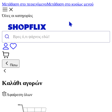
Μετάβαση στο περιεχόμενο
Μετάβαση στο κυρίως μενού
Όλες οι κατηγορίες
Πίσω
Καλάθι αγορών
Αφαίρεση όλων