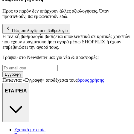
διεύθυνση IP σας, χρησιμοποιώντας τεχνολογία όπως cookies
για να αποθηκεύουμε και να έχουμε πρόσβαση σε πληροφορίες
Προς το παρόν δεν υπάρχουν άλλες αξιολογήσεις. Όταν
στη συσκευή σας, με σκοπό την προβολή εξατομικευμένων
προστεθούν, θα εμφανιστούν εδώ.
διαφημίσεων και περιεχομένου, τις μετρήσεις σχετικά με
διαφημίσεις και περιεχόμενο, την καλύτερη εικόνα του κοινού
Πώς υπολογίζεται η βαθμολογία
μας και την ανάπτυξη προϊόντων. Επίσης, κοινοποιούμε
Η τελική βαθμολογία βασίζεται αποκλειστικά σε κριτικές χρηστών
πληροφορίες σχετικά με την από μέρους σας χρήση της
που έχουν πραγματοποιήσει αγορά μέσω SHOPFLIX ή έχουν
τοποθεσίας μας στους συνεργάτες μέσων κοινωνικής
επιβεβαιώσει την αγορά τους.
δικτύωσης, διαφημίσεων και ανάλυσης.
Γράψου στο Νewsletter μας για νέα & προσφορές!
Εγγραφή
Πατώντας «Εγγραφή» αποδέχεσαι τους
όρους χρήσης
ΕΤΑΙΡΕΙΑ
Σχετικά με εμάς