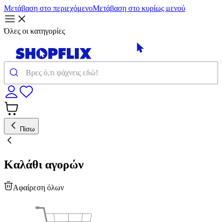
Μετάβαση στο περιεχόμενο
Μετάβαση στο κυρίως μενού
Όλες οι κατηγορίες
Πίσω
Καλάθι αγορών
Αφαίρεση όλων