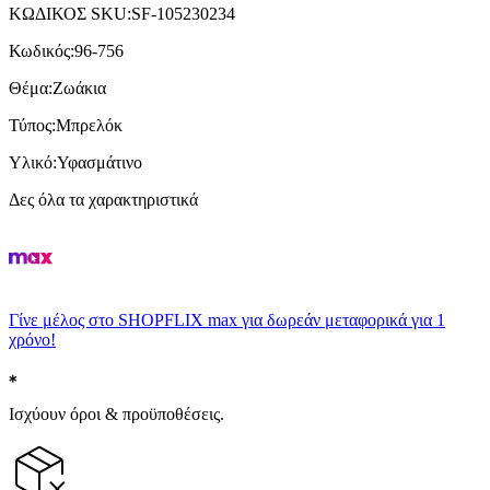
ΚΩΔΙΚΟΣ SKU
:
SF-105230234
Κωδικός
:
96-756
Θέμα
:
Ζωάκια
Τύπος
:
Μπρελόκ
Υλικό
:
Υφασμάτινο
Δες όλα τα χαρακτηριστικά
Γίνε μέλος στο SHOPFLIX max για δωρεάν μεταφορικά για 1
χρόνο!
Ισχύουν όροι & προϋποθέσεις.