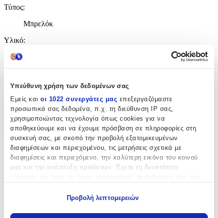
Τύπος
:
Μπρελόκ
Υλικό
:
Υφασμάτινο
με Led
:
Υπεύθυνη χρήση των δεδομένων σας
Όχι
Εμείς και
οι 1022 συνεργάτες μας
επεξεργαζόμαστε
προσωπικά σας δεδομένα, π.χ. τη διεύθυνση IP σας,
Χαρακτηριστικά
χρησιμοποιώντας τεχνολογία όπως cookies για να
αποθηκεύουμε και να έχουμε πρόσβαση σε πληροφορίες στη
+
συσκευή σας, με σκοπό την προβολή εξατομικευμένων
διαφημίσεων και περιεχομένου, τις μετρήσεις σχετικά με
Χαρακτηριστικά
διαφημίσεις και περιεχόμενο, την καλύτερη εικόνα του κοινού
μας και την ανάπτυξη προϊόντων. Έχετε τη δυνατότητα
Θέμα
:
επιλογής ως προς το ποιος χρησιμοποιεί τα δεδομένα σας και
για ποιους σκοπούς.
Ζωάκια
Προβολή λεπτομερειών
Τύπος
:
Εάν μας επιτρέπετε, θα θέλαμε επίσης:
Να συλλέξουμε πληροφορίες σχετικά με τη γεωγραφική