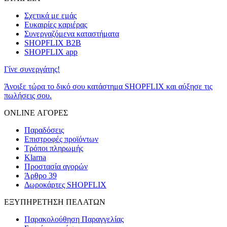
Σχετικά με εμάς
Ευκαιρίες καριέρας
Συνεργαζόμενα καταστήματα
SHOPFLIX B2B
SHOPFLIX app
Γίνε συνεργάτης!
Άνοιξε τώρα το δικό σου κατάστημα SHOPFLIX και αύξησε τις
πωλήσεις σου.
ONLINE ΑΓΟΡΕΣ
Παραδόσεις
Επιστροφές προϊόντων
Τρόποι πληρωμής
Klarna
Προστασία αγορών
Άρθρο 39
Δωροκάρτες SHOPFLIX
ΕΞΥΠΗΡΕΤΗΣΗ ΠΕΛΑΤΩΝ
Παρακολούθηση Παραγγελίας