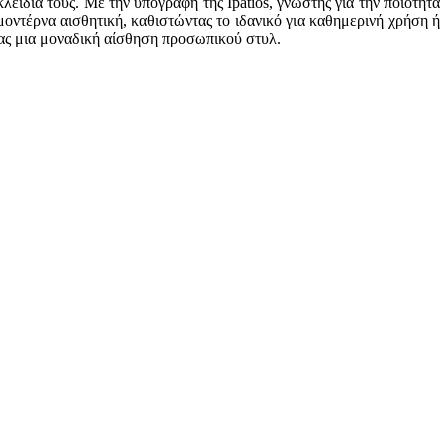
λειδιά τους. Με την υπογραφή της Ipatios, γνωστής για την ποιότητα
 μοντέρνα αισθητική, καθιστώντας το ιδανικό για καθημερινή χρήση ή
τας μια μοναδική αίσθηση προσωπικού στυλ.