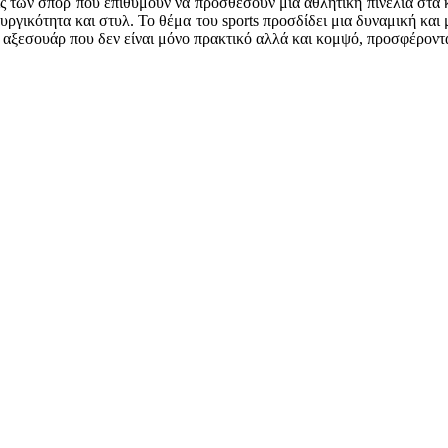
εις των σπορ που επιθυμούν να προσθέσουν μια αθλητική πινελιά στα κ
υργικότητα και στυλ. Το θέμα του sports προσδίδει μια δυναμική και
α αξεσουάρ που δεν είναι μόνο πρακτικό αλλά και κομψό, προσφέρον