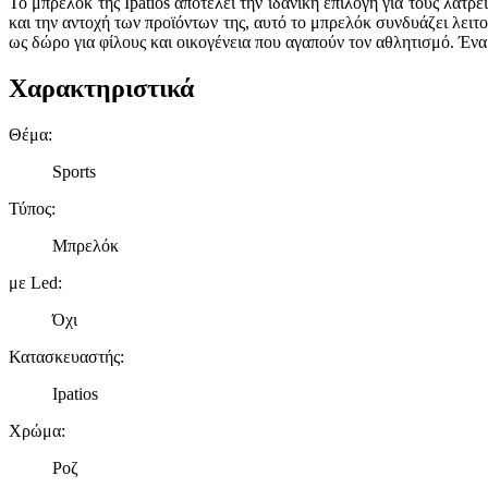
Το μπρελόκ της Ipatios αποτελεί την ιδανική επιλογή για τους λάτρ
και την αντοχή των προϊόντων της, αυτό το μπρελόκ συνδυάζει λειτο
ως δώρο για φίλους και οικογένεια που αγαπούν τον αθλητισμό. Έν
Χαρακτηριστικά
Θέμα
:
Sports
Τύπος
:
Μπρελόκ
με Led
:
Όχι
Κατασκευαστής
:
Ipatios
Χρώμα
:
Ροζ