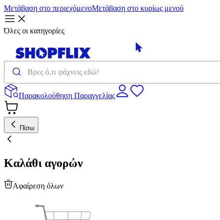
Μετάβαση στο περιεχόμενο
Μετάβαση στο κυρίως μενού
Όλες οι κατηγορίες
Παρακολούθηση Παραγγελίας
Πίσω
Καλάθι αγορών
Αφαίρεση όλων