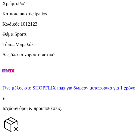
Χρώμα
:
Ροζ
Κατασκευαστής
:
Ipatios
Κωδικός
:
1012123
Θέμα
:
Sports
Τύπος
:
Μπρελόκ
Δες όλα τα χαρακτηριστικά
Γίνε μέλος στο SHOPFLIX max για δωρεάν μεταφορικά για 1 χρόνο
Ισχύουν όροι & προϋποθέσεις.