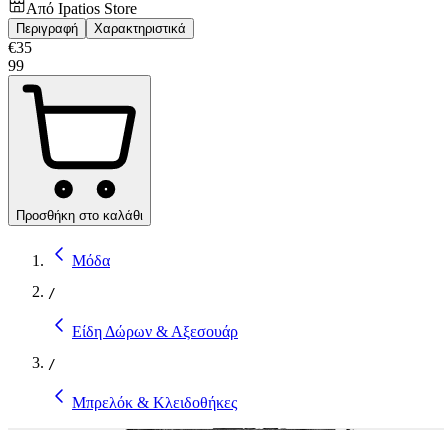
Από
Ipatios Store
Περιγραφή
Χαρακτηριστικά
€
35
99
Προσθήκη στο καλάθι
Μόδα
/
Είδη Δώρων & Αξεσουάρ
/
Μπρελόκ & Κλειδοθήκες