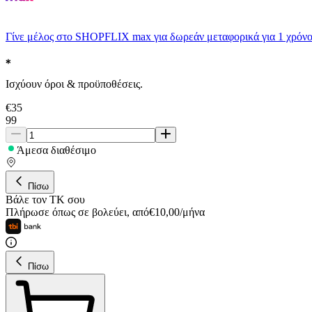
Γίνε μέλος στο SHOPFLIX max για δωρεάν μεταφορικά για 1 χρόνο
Ισχύουν όροι & προϋποθέσεις.
€
35
99
Άμεσα διαθέσιμο
Πίσω
Βάλε τον ΤΚ σου
Πλήρωσε όπως σε βολεύει
,
από
€
10,00
/
μήνα
Πίσω