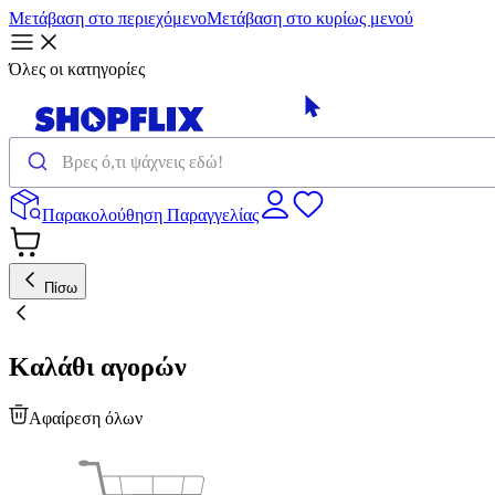
Μετάβαση στο περιεχόμενο
Μετάβαση στο κυρίως μενού
Όλες οι κατηγορίες
Παρακολούθηση Παραγγελίας
Πίσω
Καλάθι αγορών
Αφαίρεση όλων