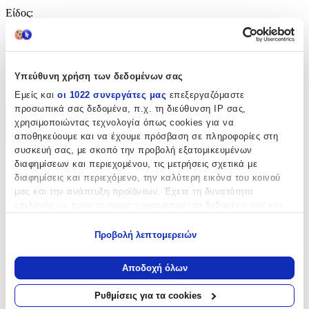
Είδος
:
Επιτραπέζιο Ρολόι
Υλικό
:
Υπεύθυνη χρήση των δεδομένων σας
Πλαστικό
Εμείς και
οι 1022 συνεργάτες μας
επεξεργαζόμαστε
προσωπικά σας δεδομένα, π.χ. τη διεύθυνση IP σας,
Χαρακτηριστικά
χρησιμοποιώντας τεχνολογία όπως cookies για να
αποθηκεύουμε και να έχουμε πρόσβαση σε πληροφορίες στη
+
συσκευή σας, με σκοπό την προβολή εξατομικευμένων
διαφημίσεων και περιεχομένου, τις μετρήσεις σχετικά με
Χαρακτηριστικά
διαφημίσεις και περιεχόμενο, την καλύτερη εικόνα του κοινού
μας και την ανάπτυξη προϊόντων. Έχετε τη δυνατότητα
Κατασκευαστής
:
επιλογής ως προς το ποιος χρησιμοποιεί τα δεδομένα σας και
για ποιους σκοπούς.
Lexibook
Προβολή λεπτομερειών
Εάν μας επιτρέπετε, θα θέλαμε επίσης:
Είδος
:
Να συλλέξουμε πληροφορίες σχετικά με τη γεωγραφική
Αποδοχή όλων
Επιτραπέζιο Ρολόι
σας τοποθεσία, οι οποίες μπορεί να είναι ακριβείς σε
απόσταση μερικών μέτρων
Υλικό
:
Ρυθμίσεις για τα cookies
Να αναγνωρίσουμε τη συσκευή σας σαρώνοντας ενεργά