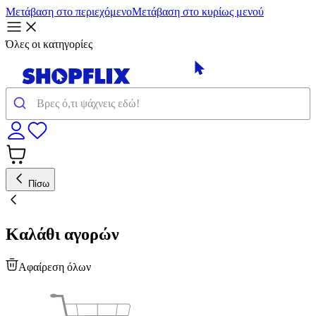
Μετάβαση στο περιεχόμενο
Μετάβαση στο κυρίως μενού
Όλες οι κατηγορίες
Πίσω
Καλάθι αγορών
Αφαίρεση όλων