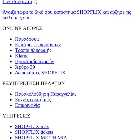
Γίνε συνεργάτης!
Άνοιξε τώρα το δικό σου κατάστημα SHOPFLIX και αύξησε τις
πωλήσεις σου.
ONLINE ΑΓΟΡΕΣ
Παραδόσεις
Επιστροφές προϊόντων
Τρόποι πληρωμής
Klarna
Προστασία αγορών
Άρθρο 39
Δωροκάρτες SHOPFLIX
ΕΞΥΠΗΡΕΤΗΣΗ ΠΕΛΑΤΩΝ
Παρακολούθηση Παραγγελίας
Συχνές ερωτήσεις
Επικοινωνία
ΥΠΗΡΕΣΙΕΣ
SHOPFLIX max
SHOPFLIX tickets
SHOPFLIX ΜΕ ΤΗ ΜΙΑ