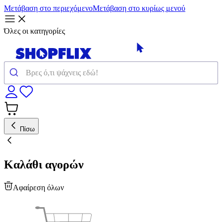
Μετάβαση στο περιεχόμενο
Μετάβαση στο κυρίως μενού
Όλες οι κατηγορίες
Πίσω
Καλάθι αγορών
Αφαίρεση όλων