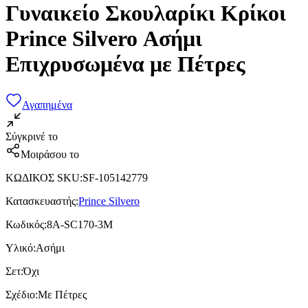
Γυναικείο Σκουλαρίκι Κρίκοι
Prince Silvero Ασήμι
Επιχρυσωμένα με Πέτρες
Αγαπημένα
Σύγκρινέ το
Μοιράσου το
ΚΩΔΙΚΟΣ SKU
:
SF-105142779
Κατασκευαστής
:
Prince Silvero
Κωδικός
:
8A-SC170-3M
Υλικό
:
Ασήμι
Σετ
:
Όχι
Σχέδιο
:
Με Πέτρες