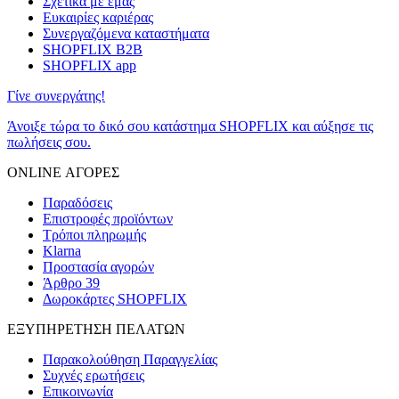
Σχετικά με εμάς
Ευκαιρίες καριέρας
Συνεργαζόμενα καταστήματα
SHOPFLIX B2B
SHOPFLIX app
Γίνε συνεργάτης!
Άνοιξε τώρα το δικό σου κατάστημα SHOPFLIX και αύξησε τις
πωλήσεις σου.
ONLINE ΑΓΟΡΕΣ
Παραδόσεις
Επιστροφές προϊόντων
Τρόποι πληρωμής
Klarna
Προστασία αγορών
Άρθρο 39
Δωροκάρτες SHOPFLIX
ΕΞΥΠΗΡΕΤΗΣΗ ΠΕΛΑΤΩΝ
Παρακολούθηση Παραγγελίας
Συχνές ερωτήσεις
Επικοινωνία