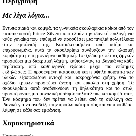
Περιγραφή
Με λίγα λόγια...
Εντυπωσιακά και κομψά, τα γυναικεία σκουλαρίκια κρίκοι από τον
κατασκευαστή Prince Silvero αποτελούν την ιδανική επιλογή για
κάθε γυναίκα που επιθυμεί να προσθέσει μια πινελιά πολυτέλειας
στην εμφάνισή της. Κατασκευασμένα από ασήμι και
επιχρυσωμένα, αυτά τα σκουλαρίκια συνδυάζουν την κλασική
κομψότητα με τη μοντέρνα αισθητική. Το σχέδιο με πέτρες ζιργκόν
προσφέρει μια διακριτική λάμψη, καθιστώντας τα ιδανικά για κάθε
περίσταση, από καθημερινές εξόδους μέχρι πιο επίσημες
εκδηλώσεις. Η προσεγμένη κατασκευή και η υψηλή ποιότητα των
υλικών εξασφαλίζουν αντοχή και μακροχρόνια χρήση, ενώ το
σχέδιο κρίκων προσφέρει άνεση και ευκολία στη χρήση. Τα
σκουλαρίκια αυτά αναδεικνύουν τη θηλυκότητα και το στυλ,
προσφέροντας μια μοναδική αίσθηση πολυτέλειας και κομψότητας.
Ένα κόσμημα που δεν πρέπει να λείπει από τη συλλογή σας,
ιδανικό για να αναδείξει την προσωπικότητά σας και να προσθέσει
λάμψη σε κάθε σας εμφάνιση.
Χαρακτηριστικά
Κατασκευαστής
: