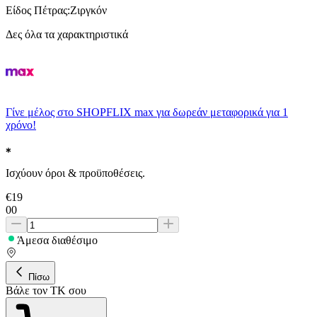
Είδος Πέτρας
:
Ζιργκόν
Δες όλα τα χαρακτηριστικά
Γίνε μέλος στο SHOPFLIX max για δωρεάν μεταφορικά για 1
χρόνο!
Ισχύουν όροι & προϋποθέσεις.
€
19
00
Άμεσα διαθέσιμο
Πίσω
Βάλε τον ΤΚ σου