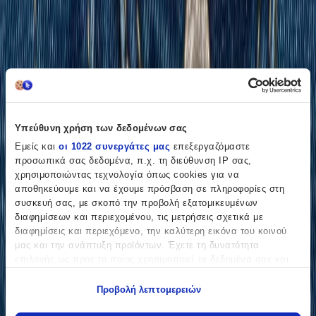
Χαρακτηριστικά
Φύλο
:
Unisex
Είδος
:
Τζιν
Υπεύθυνη χρήση των δεδομένων σας
Εμείς και
οι 1022 συνεργάτες μας
επεξεργαζόμαστε
Αμάνικα
:
προσωπικά σας δεδομένα, π.χ. τη διεύθυνση IP σας,
Όχι
χρησιμοποιώντας τεχνολογία όπως cookies για να
αποθηκεύουμε και να έχουμε πρόσβαση σε πληροφορίες στη
Μοντγκόμερι
:
συσκευή σας, με σκοπό την προβολή εξατομικευμένων
διαφημίσεων και περιεχομένου, τις μετρήσεις σχετικά με
Όχι
διαφημίσεις και περιεχόμενο, την καλύτερη εικόνα του κοινού
Διπλής Όψης
:
μας και την ανάπτυξη προϊόντων. Έχετε τη δυνατότητα
επιλογής ως προς το ποιος χρησιμοποιεί τα δεδομένα σας και
Όχι
για ποιους σκοπούς.
Προβολή λεπτομερειών
με Επένδυση
:
Εάν μας επιτρέπετε, θα θέλαμε επίσης: