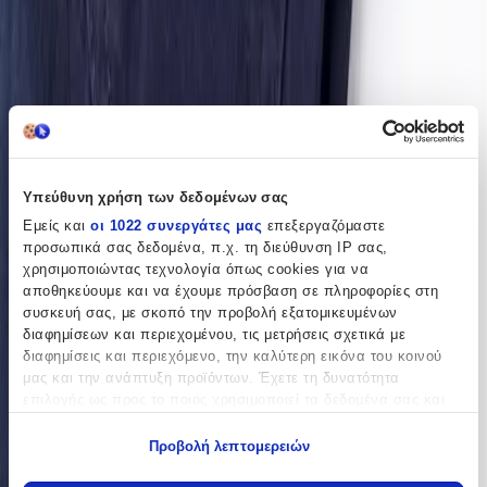
γκαρνταρόμπα κάθε παιδιού που θέλει να ξεχωρίζει με το στυλ
του.
Χαρακτηριστικά
Κατασκευαστής
:
Zippy
Φύλο
:
Υπεύθυνη χρήση των δεδομένων σας
Εμείς και
οι 1022 συνεργάτες μας
επεξεργαζόμαστε
Αγόρι
προσωπικά σας δεδομένα, π.χ. τη διεύθυνση IP σας,
Τύπος
:
χρησιμοποιώντας τεχνολογία όπως cookies για να
αποθηκεύουμε και να έχουμε πρόσβαση σε πληροφορίες στη
Παντελόνια
συσκευή σας, με σκοπό την προβολή εξατομικευμένων
διαφημίσεων και περιεχομένου, τις μετρήσεις σχετικά με
Υλικό
:
διαφημίσεις και περιεχόμενο, την καλύτερη εικόνα του κοινού
Υφασμάτινα
μας και την ανάπτυξη προϊόντων. Έχετε τη δυνατότητα
επιλογής ως προς το ποιος χρησιμοποιεί τα δεδομένα σας και
Είδος
:
για ποιους σκοπούς.
Προβολή λεπτομερειών
Τζιν
Εάν μας επιτρέπετε, θα θέλαμε επίσης: