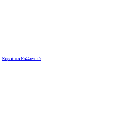
Το καλάθι είναι άδειο
Όλες οι κατηγορίες
Κορεάτικα Καλλυντικά
Ψάχνεις για δροσιά;
adidas Σετ 2τμχ Λευκό