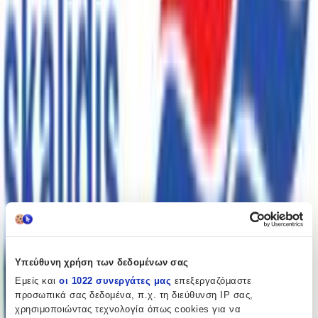
Πίσω
Διαθέσιμα μεγέθη:
74 - 12-15 Μηνών
•
80 - 15-18 Μηνών
•
86 - 18-24 Μηνών
•
92 - 2
Ετών
•
104 - 4 Ετών
€
22
32
Προσθήκη στο καλάθι
Περιγραφή
Υπεύθυνη χρήση των δεδομένων σας
Με λίγα λόγια...
Εμείς και
οι 1022 συνεργάτες μας
επεξεργαζόμαστε
προσωπικά σας δεδομένα, π.χ. τη διεύθυνση IP σας,
Ένα κομψό και άνετο σετ ρούχων για παιδιά, ιδανικό για τις
χρησιμοποιώντας τεχνολογία όπως cookies για να
καλοκαιρινές μέρες. Το λευκό χρώμα προσφέρει μια φρέσκια και