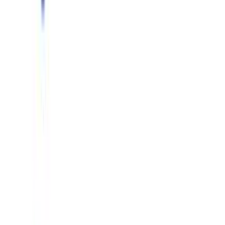
Φύλο
:
Αγόρι
Χρώμα
:
Λευκό
Έξτρα Χαρακτηριστικά
Εποχή
:
Καλοκαιρινό
Κοστούμι
:
Όχι
Χαρακτηριστικά
+
Χαρακτηριστικά