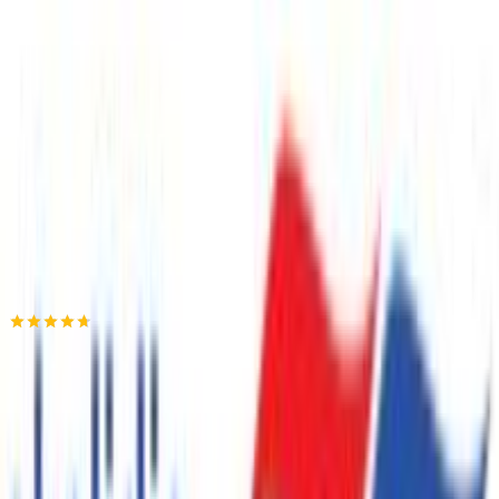
Διαθέσιμα μεγέθη:
80 - 15-18 Μηνών
•
92 - 2 Ετών
•
98 - 3 Ετών
•
104 - 4 Ετών
€
28,00
Κερδίζεις
: €
7,00
€
21
00
Προσθήκη στο καλάθι
Skalidis-Sport
4.63
(
62
)
Άμεσα διαθέσιμο
Βάλε τον ΤΚ σου για να μάθεις εκτιμώμενο κόστος και
ημερομηνία παράδοσης