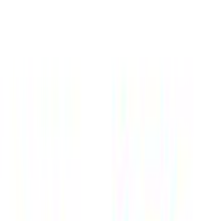
Κατασκευαστής
:
adidas
Κωδικός
:
JE1405
Εποχή
:
Καλοκαιρινό
Φύλο
:
Αγόρι
Δες όλα τα χαρακτηριστικά
Καταστήματα
ZAKCRET Sports
5.00
(
4
)
Παράδοση 4-9 ημέρες
Βάλε τον ΤΚ σου για να μάθεις εκτιμώμενο κόστος και
ημερομηνία παράδοσης
Πίσω