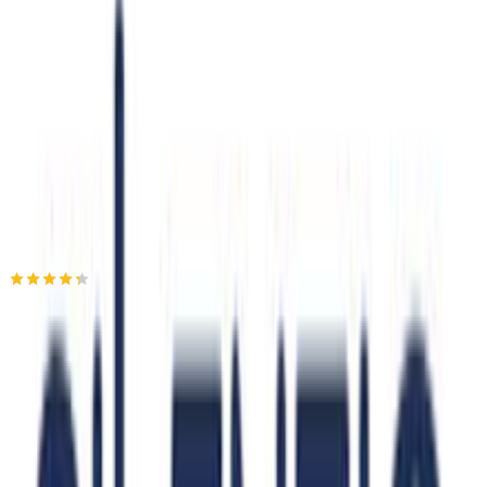
Διαθέσιμα μεγέθη:
S
•
M
€
55
30
Προσθήκη στο καλάθι
Vips store
4.33
(
3
)
Παράδοση 2-3 ημέρες
Βάλε τον ΤΚ σου για να μάθεις εκτιμώμενο κόστος και
ημερομηνία παράδοσης
Πίσω