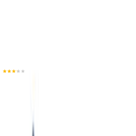
Κατασκευαστής
:
Fynch Hatton
Κωδικός
:
14088000-685
Γραμμή
:
Κανονική Γραμμή
Δες όλα τα χαρακτηριστικά
Καταστήματα
Silenzio
3.25
(
2
)
Άμεσα διαθέσιμο
Βάλε τον ΤΚ σου για να μάθεις εκτιμώμενο κόστος και
ημερομηνία παράδοσης
Πίσω