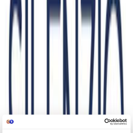
Διαθέσιμα μεγέθη:
M
€
79,00
Κερδίζεις
: €
15,80
€
63
20
Προσθήκη στο καλάθι
Περιγραφή
Με λίγα λόγια...
Ανακαλύψτε την κομψότητα και την άνεση με αυτό το ανδρικό
πουκάμισο από τη Fynch Hatton. Σχεδιασμένο σε navy μπλε
απόχρωση, αυτό το μακρυμάνικο πουκάμισο προσφέρει μια
διαχρονική εμφάνιση που ταιριάζει σε κάθε περίσταση. Η κανονική