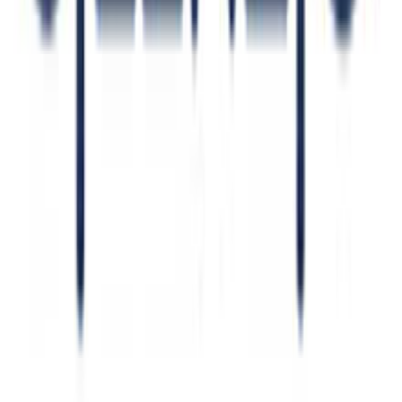
Navy Μπλε
Μάο
:
Όχι
Πίσω
Τα πουκάμισα με
γιακά Μάο
ξεχωρίζουν για τον μίνιμαλ και
κομψό σχεδιασμό τους,
χωρίς πέτα
, που χαρίζει μοντέρνα
αισθητική.
Γραμμή
:
Κανονική Γραμμή
Overshirt
:
Όχι
Χαρακτηριστικά
+