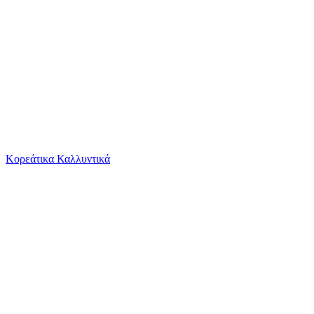
Το καλάθι είναι άδειο
Όλες οι κατηγορίες
Κορεάτικα Καλλυντικά
Ψάχνεις για δροσιά;
Fynch Hatton Μακρυμάνικo Βαμβακερό Πουκάμισο...