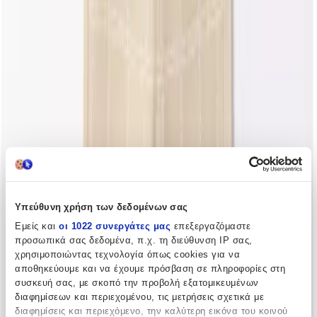
Χαρακτηριστικά
Κατασκευαστής
:
iDO
Με Πανωφόρι
:
Όχι
Τεμάχια
:
2
τμχ
Υπεύθυνη χρήση των δεδομένων σας
Φύλο
:
Εμείς και
οι 1022 συνεργάτες μας
επεξεργαζόμαστε
Αγόρι
προσωπικά σας δεδομένα, π.χ. τη διεύθυνση IP σας,
χρησιμοποιώντας τεχνολογία όπως cookies για να
Χρώμα
:
αποθηκεύουμε και να έχουμε πρόσβαση σε πληροφορίες στη
Μπεζ
συσκευή σας, με σκοπό την προβολή εξατομικευμένων
διαφημίσεων και περιεχομένου, τις μετρήσεις σχετικά με
Έξτρα Χαρακτηριστικά
διαφημίσεις και περιεχόμενο, την καλύτερη εικόνα του κοινού