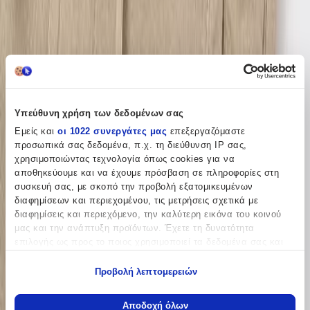
Χαρακτηριστικά
Κατασκευαστής
:
Mayoral
Φύλο
:
Υπεύθυνη χρήση των δεδομένων σας
Κορίτσι
Εμείς και
οι 1022 συνεργάτες μας
επεξεργαζόμαστε
Τύπος
:
προσωπικά σας δεδομένα, π.χ. τη διεύθυνση IP σας,
χρησιμοποιώντας τεχνολογία όπως cookies για να
Παντελόνια
αποθηκεύουμε και να έχουμε πρόσβαση σε πληροφορίες στη
συσκευή σας, με σκοπό την προβολή εξατομικευμένων
Είδος
:
διαφημίσεων και περιεχομένου, τις μετρήσεις σχετικά με
διαφημίσεις και περιεχόμενο, την καλύτερη εικόνα του κοινού
Τζιν
μας και την ανάπτυξη προϊόντων. Έχετε τη δυνατότητα
Υλικό
:
επιλογής ως προς το ποιος χρησιμοποιεί τα δεδομένα σας και
για ποιους σκοπούς.
Λινά
Προβολή λεπτομερειών
Εάν μας επιτρέπετε, θα θέλαμε επίσης:
Χρώμα
:
Να συλλέξουμε πληροφορίες σχετικά με τη γεωγραφική
Αποδοχή όλων