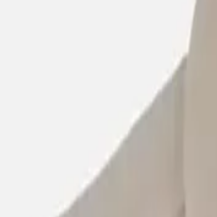
/
Ανδρικά Πουκάμισα
MC2 Μακρυμάνικo Λινό Πουκάμ
ΚΩΔΙΚΟΣ SKU
:
SF-105000209
Αγαπημένα
Σύγκρινέ το
Μοιράσου το
Από
€
153
00
Μέγεθος
:
Οδηγός μεγεθών
MC2