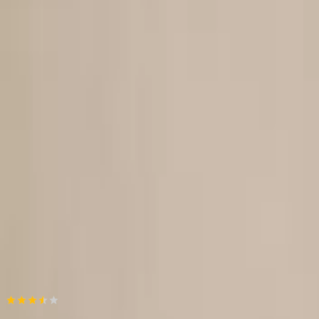
Πίσω
Βάλε τον ΤΚ σου
Πλήρωσε όπως σε βολεύει
,
από
€
12,75
/
μήνα
Πίσω
Προσθήκη στο καλάθι
Αγορά από
Istante