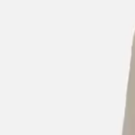
Από
Istante
Περιγραφή
Χαρακτηριστικά
Από
€
153
00
Προσθήκη στο καλάθι
Μόδα
/
Ανδρική Μόδα
/
Ανδρικά Ρούχα