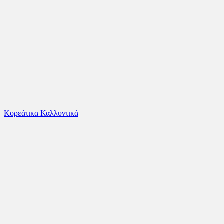
Το καλάθι είναι άδειο
Όλες οι κατηγορίες
Κορεάτικα Καλλυντικά
Ψάχνεις για δροσιά;
MC2 Μακρυμάνικo Λινό Πουκάμισο Beige