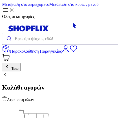
Μετάβαση στο περιεχόμενο
Μετάβαση στο κυρίως μενού
Όλες οι κατηγορίες
Παρακολούθηση Παραγγελίας
Πίσω
Καλάθι αγορών
Αφαίρεση όλων