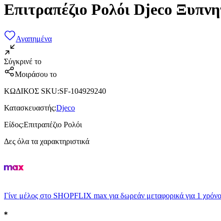
Επιτραπέζιο Ρολόι Djeco Ξυπν
Αγαπημένα
Σύγκρινέ το
Μοιράσου το
ΚΩΔΙΚΟΣ SKU
:
SF-104929240
Κατασκευαστής
:
Djeco
Είδος
:
Επιτραπέζιο Ρολόι
Δες όλα τα χαρακτηριστικά
Γίνε μέλος στο SHOPFLIX max για δωρεάν μεταφορικά για 1 χρόνο