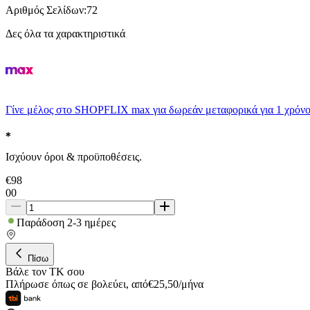
Αριθμός Σελίδων
:
72
Δες όλα τα χαρακτηριστικά
Γίνε μέλος στο SHOPFLIX max για δωρεάν μεταφορικά για 1 χρόνο
Ισχύουν όροι & προϋποθέσεις.
€
98
00
Παράδοση 2-3 ημέρες
Πίσω
Βάλε τον ΤΚ σου
Πλήρωσε όπως σε βολεύει
,
από
€
25,50
/
μήνα