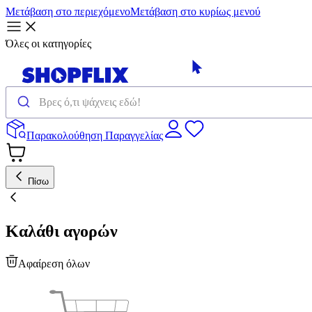
Μετάβαση στο περιεχόμενο
Μετάβαση στο κυρίως μενού
Όλες οι κατηγορίες
Παρακολούθηση Παραγγελίας
Πίσω
Καλάθι αγορών
Αφαίρεση όλων