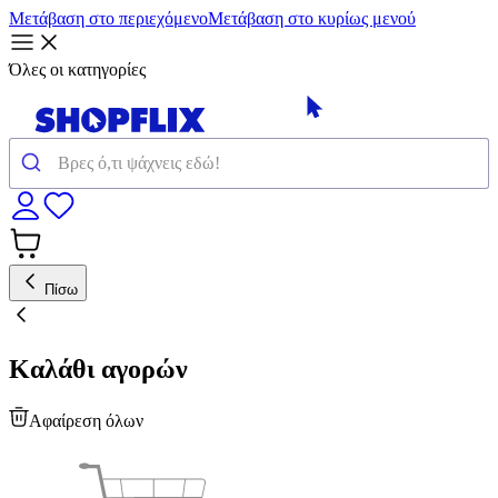
Μετάβαση στο περιεχόμενο
Μετάβαση στο κυρίως μενού
Όλες οι κατηγορίες
Πίσω
Καλάθι αγορών
Αφαίρεση όλων