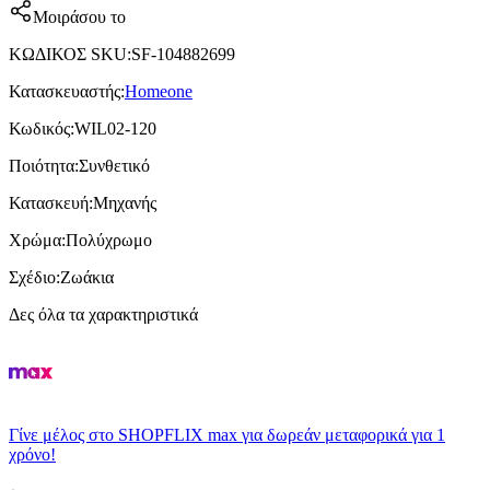
Μοιράσου το
ΚΩΔΙΚΟΣ SKU
:
SF-104882699
Κατασκευαστής
:
Homeone
Κωδικός
:
WIL02-120
Ποιότητα
:
Συνθετικό
Κατασκευή
:
Μηχανής
Χρώμα
:
Πολύχρωμο
Σχέδιο
:
Ζωάκια
Δες όλα τα χαρακτηριστικά
Γίνε μέλος στο SHOPFLIX max για δωρεάν μεταφορικά για 1
χρόνο!