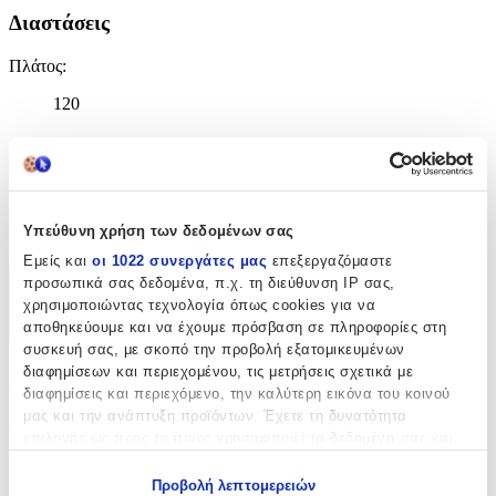
Διαστάσεις
Πλάτος
:
120
cm
Μήκος
:
170
Υπεύθυνη χρήση των δεδομένων σας
cm
Εμείς και
οι 1022 συνεργάτες μας
επεξεργαζόμαστε
προσωπικά σας δεδομένα, π.χ. τη διεύθυνση IP σας,
Χαρακτηριστικά
χρησιμοποιώντας τεχνολογία όπως cookies για να
αποθηκεύουμε και να έχουμε πρόσβαση σε πληροφορίες στη
+
συσκευή σας, με σκοπό την προβολή εξατομικευμένων
διαφημίσεων και περιεχομένου, τις μετρήσεις σχετικά με
Χαρακτηριστικά
διαφημίσεις και περιεχόμενο, την καλύτερη εικόνα του κοινού
μας και την ανάπτυξη προϊόντων. Έχετε τη δυνατότητα
Κατασκευαστής
:
επιλογής ως προς το ποιος χρησιμοποιεί τα δεδομένα σας και
για ποιους σκοπούς.
Homeone
Προβολή λεπτομερειών