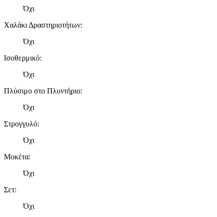
μας και την ανάπτυξη προϊόντων. Επίσης, κοινοποιούμε
Όχι
πληροφορίες σχετικά με την από μέρους σας χρήση της
τοποθεσίας μας στους συνεργάτες μέσων κοινωνικής
Χαλάκι Δραστηριοτήτων
:
δικτύωσης, διαφημίσεων και ανάλυσης.
Όχι
Ισοθερμικό
:
Όχι
Πλύσιμο στο Πλυντήριο
:
Όχι
Στρογγυλό
:
Όχι
Μοκέτα
:
Όχι
Σετ
:
Όχι