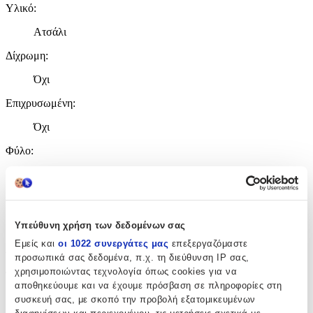
Υλικό
:
Ατσάλι
Δίχρωμη
:
Όχι
Επιχρυσωμένη
:
Όχι
Φύλο
:
Unisex
Χρώμα Υλικού
:
Λευκό
Υπεύθυνη χρήση των δεδομένων σας
Εμείς και
οι 1022 συνεργάτες μας
επεξεργαζόμαστε
Λεπτομέρειες
προσωπικά σας δεδομένα, π.χ. τη διεύθυνση IP σας,
χρησιμοποιώντας τεχνολογία όπως cookies για να
Τύπος
:
αποθηκεύουμε και να έχουμε πρόσβαση σε πληροφορίες στη
Λαιμού
συσκευή σας, με σκοπό την προβολή εξατομικευμένων