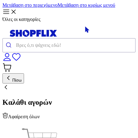
Μετάβαση στο περιεχόμενο
Μετάβαση στο κυρίως μενού
Όλες οι κατηγορίες
Πίσω
Καλάθι αγορών
Αφαίρεση όλων