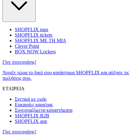
SHOPFLIX max
SHOPFLIX tickets
SHOPFLIX ΜΕ ΤΗ ΜΙΑ
Clever Point
BOX NOW Lockers
Γίνε συνεργάτης!
Άνοιξε τώρα το δικό σου κατάστημα SHOPFLIX και αύξησε τις
πωλήσεις σου.
ΕΤΑΙΡΕΙΑ
Σχετικά με εμάς
Ευκαιρίες καριέρας
Συνεργαζόμενα καταστήματα
SHOPFLIX B2B
SHOPFLIX app
Γίνε συνεργάτης!