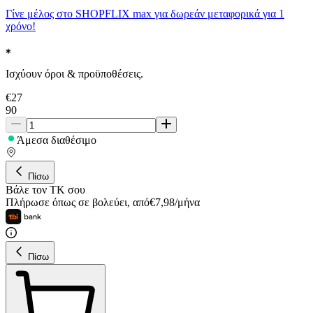
Γίνε μέλος στο SHOPFLIX max για δωρεάν μεταφορικά για 1
χρόνο!
Ισχύουν όροι & προϋποθέσεις.
€
27
90
Άμεσα διαθέσιμο
Πίσω
Βάλε τον ΤΚ σου
Πλήρωσε όπως σε βολεύει
,
από
€
7,98
/
μήνα
Πίσω