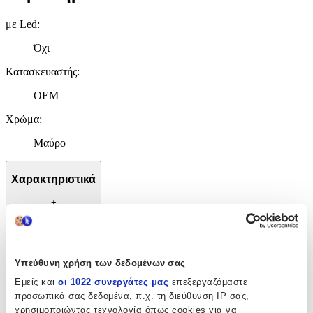
με Led
:
Όχι
Κατασκευαστής
:
OEM
Χρώμα
:
Μαύρο
Χαρακτηριστικά
+
Χαρακτηριστικά
με Led
:
Υπεύθυνη χρήση των δεδομένων σας
Εμείς και
οι 1022 συνεργάτες μας
επεξεργαζόμαστε
Όχι
προσωπικά σας δεδομένα, π.χ. τη διεύθυνση IP σας,
Κατασκευαστής
:
χρησιμοποιώντας τεχνολογία όπως cookies για να