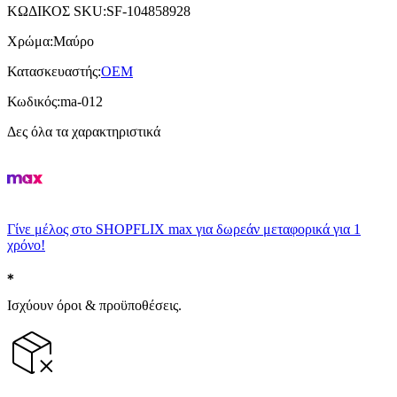
ΚΩΔΙΚΟΣ SKU
:
SF-104858928
Χρώμα
:
Μαύρο
Κατασκευαστής
:
OEM
Κωδικός
:
ma-012
Δες όλα τα χαρακτηριστικά
Γίνε μέλος στο SHOPFLIX max για δωρεάν μεταφορικά για 1
χρόνο!
Ισχύουν όροι & προϋποθέσεις.