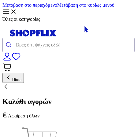
Μετάβαση στο περιεχόμενο
Μετάβαση στο κυρίως μενού
Όλες οι κατηγορίες
Πίσω
Καλάθι αγορών
Αφαίρεση όλων