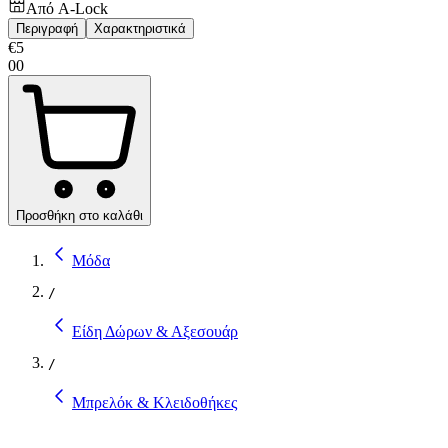
Από
A-Lock
Περιγραφή
Χαρακτηριστικά
€
5
00
Προσθήκη στο καλάθι
Μόδα
/
Είδη Δώρων & Αξεσουάρ
/
Μπρελόκ & Κλειδοθήκες