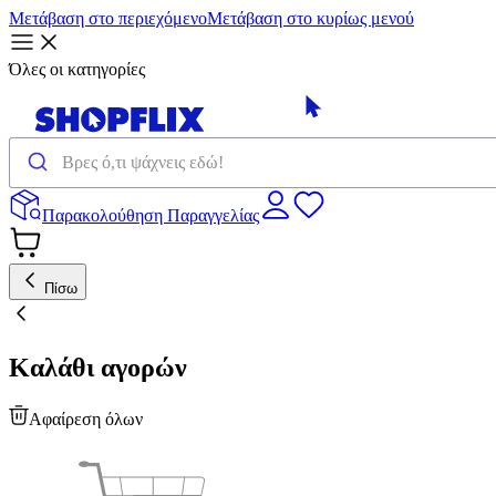
Μετάβαση στο περιεχόμενο
Μετάβαση στο κυρίως μενού
Όλες οι κατηγορίες
Παρακολούθηση Παραγγελίας
Πίσω
Καλάθι αγορών
Αφαίρεση όλων