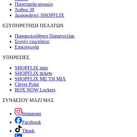
Προστασία αγορών
Άρθρο 39
Δωροκάρτες SHOPFLIX
ΕΞΥΠΗΡΕΤΗΣΗ ΠΕΛΑΤΩΝ
Παρακολούθηση Παραγγελίας
Συχνές ερωτήσεις
Επικοινωνία
ΥΠΗΡΕΣΙΕΣ
SHOPFLIX max
SHOPFLIX tickets
SHOPFLIX ΜΕ ΤΗ ΜΙΑ
Clever Point
BOX NOW Lockers
ΣΥΝΔΕΣΟΥ ΜΑΖΙ ΜΑΣ
Instagram
Facebook
Tiktok