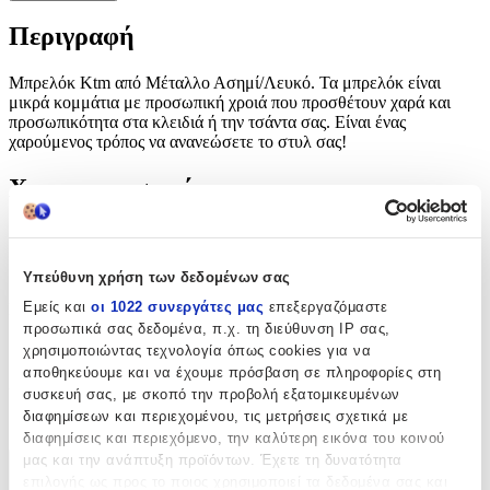
Περιγραφή
Μπρελόκ Ktm από Μέταλλο Ασημί/Λευκό. Τα μπρελόκ είναι
μικρά κομμάτια με προσωπική χροιά που προσθέτουν χαρά και
προσωπικότητα στα κλειδιά ή την τσάντα σας. Είναι ένας
χαρούμενος τρόπος να ανανεώσετε το στυλ σας!
Χαρακτηριστικά
με Led
:
Όχι
Υπεύθυνη χρήση των δεδομένων σας
Εμείς και
οι 1022 συνεργάτες μας
επεξεργαζόμαστε
Κατασκευαστής
:
προσωπικά σας δεδομένα, π.χ. τη διεύθυνση IP σας,
OEM
χρησιμοποιώντας τεχνολογία όπως cookies για να
αποθηκεύουμε και να έχουμε πρόσβαση σε πληροφορίες στη
Χρώμα
:
συσκευή σας, με σκοπό την προβολή εξατομικευμένων
διαφημίσεων και περιεχομένου, τις μετρήσεις σχετικά με
Λευκό
διαφημίσεις και περιεχόμενο, την καλύτερη εικόνα του κοινού
μας και την ανάπτυξη προϊόντων. Έχετε τη δυνατότητα
Χαρακτηριστικά
επιλογής ως προς το ποιος χρησιμοποιεί τα δεδομένα σας και