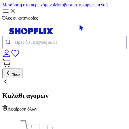
Μετάβαση στο περιεχόμενο
Μετάβαση στο κυρίως μενού
Όλες οι κατηγορίες
Πίσω
Καλάθι αγορών
Αφαίρεση όλων