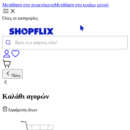
Μετάβαση στο περιεχόμενο
Μετάβαση στο κυρίως μενού
Όλες οι κατηγορίες
Πίσω
Καλάθι αγορών
Αφαίρεση όλων