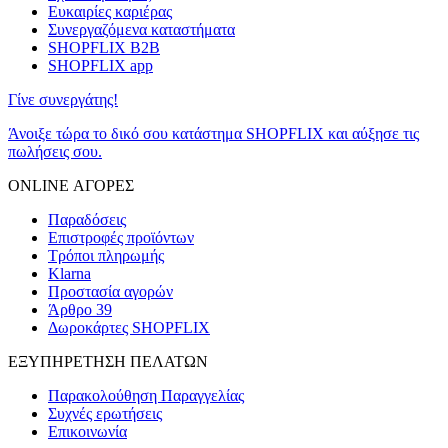
Ευκαιρίες καριέρας
Συνεργαζόμενα καταστήματα
SHOPFLIX B2B
SHOPFLIX app
Γίνε συνεργάτης!
Άνοιξε τώρα το δικό σου κατάστημα SHOPFLIX και αύξησε τις
πωλήσεις σου.
ONLINE ΑΓΟΡΕΣ
Παραδόσεις
Επιστροφές προϊόντων
Τρόποι πληρωμής
Klarna
Προστασία αγορών
Άρθρο 39
Δωροκάρτες SHOPFLIX
ΕΞΥΠΗΡΕΤΗΣΗ ΠΕΛΑΤΩΝ
Παρακολούθηση Παραγγελίας
Συχνές ερωτήσεις
Επικοινωνία