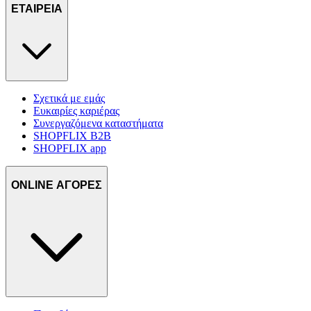
ΕΤΑΙΡΕΙΑ
δικτύωσης, διαφημίσεων και ανάλυσης.
Σχετικά με εμάς
Ευκαιρίες καριέρας
Συνεργαζόμενα καταστήματα
SHOPFLIX B2B
SHOPFLIX app
ONLINE ΑΓΟΡΕΣ