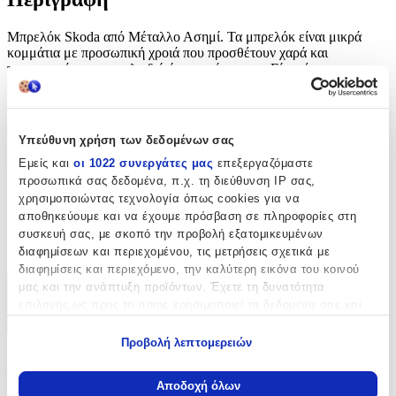
Μπρελόκ Skoda από Μέταλλο Ασημί. Τα μπρελόκ είναι μικρά
κομμάτια με προσωπική χροιά που προσθέτουν χαρά και
προσωπικότητα στα κλειδιά ή την τσάντα σας. Είναι ένας
χαρούμενος τρόπος να ανανεώσετε το στυλ σας!
Χαρακτηριστικά
Υπεύθυνη χρήση των δεδομένων σας
με Led
:
Εμείς και
οι 1022 συνεργάτες μας
επεξεργαζόμαστε
προσωπικά σας δεδομένα, π.χ. τη διεύθυνση IP σας,
Όχι
χρησιμοποιώντας τεχνολογία όπως cookies για να
αποθηκεύουμε και να έχουμε πρόσβαση σε πληροφορίες στη
Κατασκευαστής
:
συσκευή σας, με σκοπό την προβολή εξατομικευμένων
OEM
διαφημίσεων και περιεχομένου, τις μετρήσεις σχετικά με
διαφημίσεις και περιεχόμενο, την καλύτερη εικόνα του κοινού
μας και την ανάπτυξη προϊόντων. Έχετε τη δυνατότητα
Χαρακτηριστικά
επιλογής ως προς το ποιος χρησιμοποιεί τα δεδομένα σας και
για ποιους σκοπούς.
+
Προβολή λεπτομερειών
Εάν μας επιτρέπετε, θα θέλαμε επίσης:
Χαρακτηριστικά
Να συλλέξουμε πληροφορίες σχετικά με τη γεωγραφική
Αποδοχή όλων
σας τοποθεσία, οι οποίες μπορεί να είναι ακριβείς σε