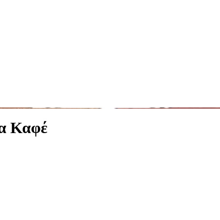
α Καφέ