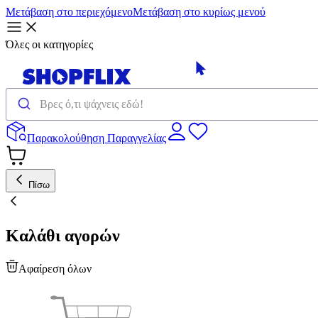
Μετάβαση στο περιεχόμενο
Μετάβαση στο κυρίως μενού
Όλες οι κατηγορίες
Παρακολούθηση Παραγγελίας
Πίσω
Καλάθι αγορών
Αφαίρεση όλων