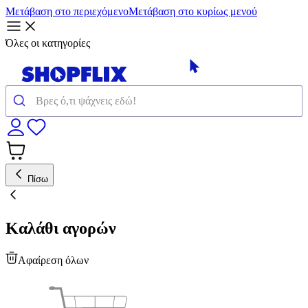
Μετάβαση στο περιεχόμενο
Μετάβαση στο κυρίως μενού
Όλες οι κατηγορίες
Πίσω
Καλάθι αγορών
Αφαίρεση όλων