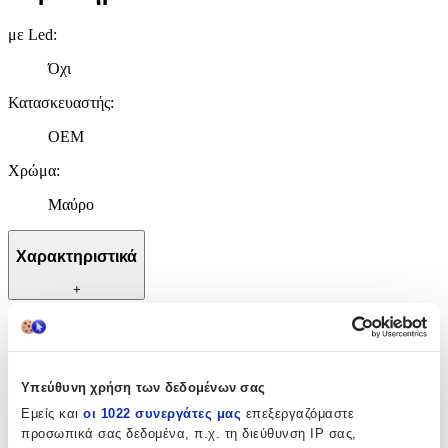
με Led
:
Όχι
Κατασκευαστής
:
OEM
Χρώμα
:
Μαύρο
Χαρακτηριστικά
+
Χαρακτηριστικά
με Led
:
Υπεύθυνη χρήση των δεδομένων σας
Όχι
Εμείς και
οι 1022 συνεργάτες μας
επεξεργαζόμαστε
προσωπικά σας δεδομένα, π.χ. τη διεύθυνση IP σας,
Κατασκευαστής
: