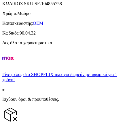
ΚΩΔΙΚΟΣ SKU
:
SF-104855758
Χρώμα
:
Μαύρο
Κατασκευαστής
:
OEM
Κωδικός
:
90.04.32
Δες όλα τα χαρακτηριστικά
Γίνε μέλος στο SHOPFLIX max για δωρεάν μεταφορικά για 1
χρόνο!
Ισχύουν όροι & προϋποθέσεις.