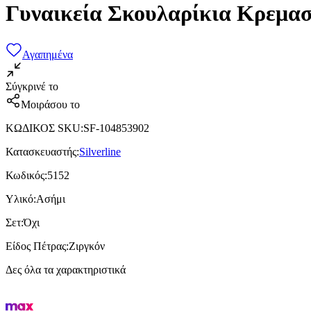
Γυναικεία Σκουλαρίκια Κρεμαστ
Αγαπημένα
Σύγκρινέ το
Μοιράσου το
ΚΩΔΙΚΟΣ SKU
:
SF-104853902
Κατασκευαστής
:
Silverline
Κωδικός
:
5152
Υλικό
:
Ασήμι
Σετ
:
Όχι
Είδος Πέτρας
:
Ζιργκόν
Δες όλα τα χαρακτηριστικά