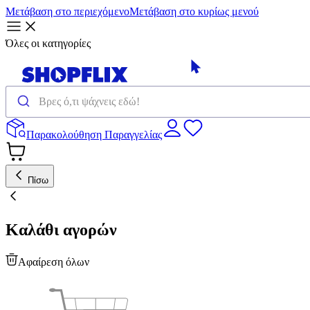
Μετάβαση στο περιεχόμενο
Μετάβαση στο κυρίως μενού
Όλες οι κατηγορίες
Παρακολούθηση Παραγγελίας
Πίσω
Καλάθι αγορών
Αφαίρεση όλων