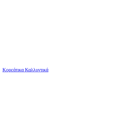
Το καλάθι είναι άδειο
Όλες οι κατηγορίες
Κορεάτικα Καλλυντικά
Ψάχνεις για δροσιά;
Γυναικεία Σκουλαρίκια Κρίκοι Kostibas Fashion...