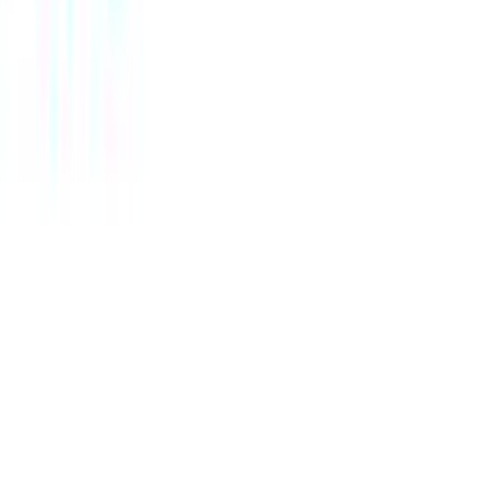
Όχι
Νυφικά
:
Όχι
Τύπος
:
Κρίκοι
Σχέδιο
:
Με Πέτρες
Clip
:
Όχι
Αξιολογήσεις
Προς το παρόν δεν υπάρχουν άλλες αξιολογήσεις. Όταν
προστεθούν, θα εμφανιστούν εδώ.
Πώς υπολογίζεται η βαθμολογία