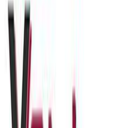
5.00
(
3
)
Παράδοση 2-3 ημέρες
Βάλε τον ΤΚ σου για να μάθεις εκτιμώμενο κόστος και
ημερομηνία παράδοσης
Πίσω
€
10
10
Προσθήκη στο καλάθι
Περιγραφή
Θεσπέσια σκουλαρίκια ιδανικά για να κοσμήσετε την καθημερινή