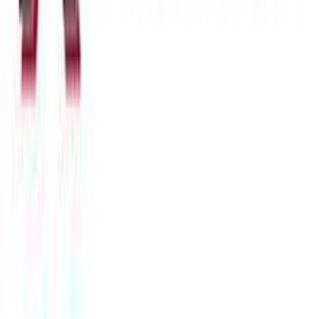
Κατασκευαστής
:
Kostibas Fashion
Βασικά Χαρακτηριστικά
Χρώμα Υλικού
:
Κίτρινο
Υλικό
:
Ατσάλι
Περιοχή
:
Αυτί
Σετ
:
Ναι
Έξτρα Χαρακτηριστικά
Piercing
: