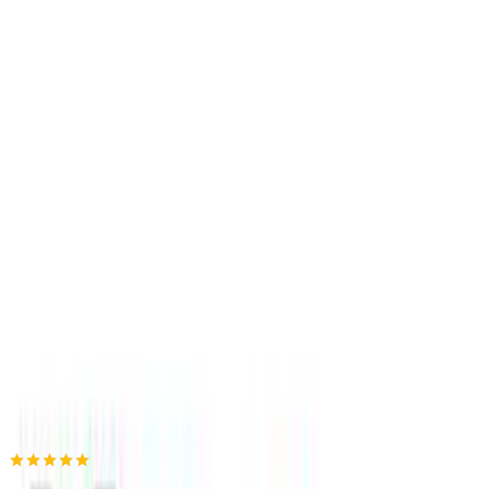
4.54
(
13
)
Παράδοση 2-3 ημέρες
Βάλε τον ΤΚ σου για να μάθεις εκτιμώμενο κόστος και
ημερομηνία παράδοσης
Πίσω
€
9
60
Προσθήκη στο καλάθι
Xstyle