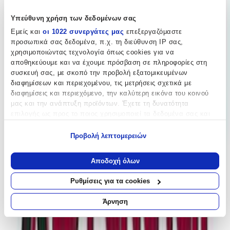
Kostibas Fashion
Υπεύθυνη χρήση των δεδομένων σας
Εμείς και
οι 1022 συνεργάτες μας
επεξεργαζόμαστε
Βασικά Χαρακτηριστικά
προσωπικά σας δεδομένα, π.χ. τη διεύθυνση IP σας,
χρησιμοποιώντας τεχνολογία όπως cookies για να
Χρώμα Υλικού
:
αποθηκεύουμε και να έχουμε πρόσβαση σε πληροφορίες στη
Κίτρινο
συσκευή σας, με σκοπό την προβολή εξατομικευμένων
διαφημίσεων και περιεχομένου, τις μετρήσεις σχετικά με
Υλικό
:
διαφημίσεις και περιεχόμενο, την καλύτερη εικόνα του κοινού
μας και την ανάπτυξη προϊόντων. Έχετε τη δυνατότητα
Ατσάλι
επιλογής ως προς το ποιος χρησιμοποιεί τα δεδομένα σας και
για ποιους σκοπούς.
Περιοχή
:
Προβολή λεπτομερειών
Αυτί
Εάν μας επιτρέπετε, θα θέλαμε επίσης:
Να συλλέξουμε πληροφορίες σχετικά με τη γεωγραφική
Σετ
:
Αποδοχή όλων
σας τοποθεσία, οι οποίες μπορεί να είναι ακριβείς σε
Ναι
απόσταση μερικών μέτρων
Ρυθμίσεις για τα cookies
Να αναγνωρίσουμε τη συσκευή σας σαρώνοντας ενεργά
Έξτρα Χαρακτηριστικά
για συγκεκριμένα χαρακτηριστικά (δακτυλικό αποτύπωμα)
Άρνηση
Μάθετε περισσότερα σχετικά με τον τρόπο επεξεργασίας των
Piercing
:
προσωπικών σας δεδομένων και καθορίστε τις προτιμήσεις σας