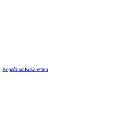
Το καλάθι είναι άδειο
Όλες οι κατηγορίες
Κορεάτικα Καλλυντικά
Ψάχνεις για δροσιά;
Γυναικεία Σκουλαρίκια Κρίκοι Kostibas Fashion...