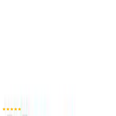
4.54
(
13
)
Παράδοση 2-3 ημέρες
Βάλε τον ΤΚ σου για να μάθεις εκτιμώμενο κόστος και
ημερομηνία παράδοσης
Πίσω
€
9
60
Προσθήκη στο καλάθι
Xstyle