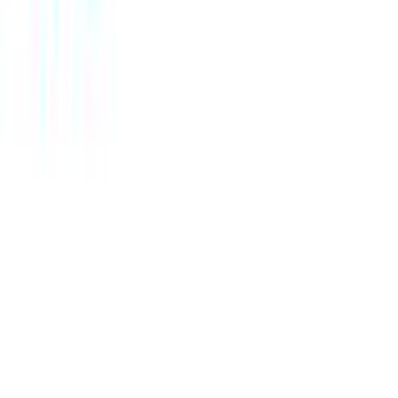
Όχι
Νυφικά
:
Όχι
Τύπος
:
Κρίκοι
Σχέδιο
:
Με Πέτρες
Clip
:
Όχι
Αξιολογήσεις
Προς το παρόν δεν υπάρχουν άλλες αξιολογήσεις. Όταν
προστεθούν, θα εμφανιστούν εδώ.
Πώς υπολογίζεται η βαθμολογία