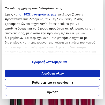
Kostibas Fashion
Υπεύθυνη χρήση των δεδομένων σας
Εμείς και
οι 1022 συνεργάτες μας
επεξεργαζόμαστε
Βασικά Χαρακτηριστικά
προσωπικά σας δεδομένα, π.χ. τη διεύθυνση IP σας,
χρησιμοποιώντας τεχνολογία όπως cookies για να
Χρώμα Υλικού
:
αποθηκεύουμε και να έχουμε πρόσβαση σε πληροφορίες στη
Κίτρινο
συσκευή σας, με σκοπό την προβολή εξατομικευμένων
διαφημίσεων και περιεχομένου, τις μετρήσεις σχετικά με
Υλικό
:
διαφημίσεις και περιεχόμενο, την καλύτερη εικόνα του κοινού
μας και την ανάπτυξη προϊόντων. Έχετε τη δυνατότητα
Ατσάλι
επιλογής ως προς το ποιος χρησιμοποιεί τα δεδομένα σας και
για ποιους σκοπούς.
Περιοχή
:
Προβολή λεπτομερειών
Αυτί
Εάν μας επιτρέπετε, θα θέλαμε επίσης:
Να συλλέξουμε πληροφορίες σχετικά με τη γεωγραφική
Σετ
:
Αποδοχή όλων
σας τοποθεσία, οι οποίες μπορεί να είναι ακριβείς σε
Ναι
απόσταση μερικών μέτρων
Ρυθμίσεις για τα cookies
Να αναγνωρίσουμε τη συσκευή σας σαρώνοντας ενεργά
Έξτρα Χαρακτηριστικά
για συγκεκριμένα χαρακτηριστικά (δακτυλικό αποτύπωμα)
Άρνηση
Μάθετε περισσότερα σχετικά με τον τρόπο επεξεργασίας των
Piercing
:
προσωπικών σας δεδομένων και καθορίστε τις προτιμήσεις σας