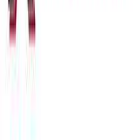
Κατασκευαστής
:
Kostibas Fashion
Βασικά Χαρακτηριστικά
Χρώμα Υλικού
:
Κίτρινο
Υλικό
:
Ατσάλι
Περιοχή
:
Αυτί
Σετ
:
Ναι
Έξτρα Χαρακτηριστικά
Piercing
: