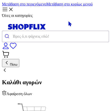
Μετάβαση στο περιεχόμενο
Μετάβαση στο κυρίως μενού
Όλες οι κατηγορίες
Πίσω
Καλάθι αγορών
Αφαίρεση όλων