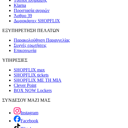
Τρόποι πληρωμής
Klarna
Προστασία αγορών
Άρθρο 39
Δωροκάρτες SHOPFLIX
ΕΞΥΠΗΡΕΤΗΣΗ ΠΕΛΑΤΩΝ
Παρακολούθηση Παραγγελίας
Συχνές ερωτήσεις
Επικοινωνία
ΥΠΗΡΕΣΙΕΣ
SHOPFLIX max
SHOPFLIX tickets
SHOPFLIX ΜΕ ΤΗ ΜΙΑ
Clever Point
BOX NOW Lockers
ΣΥΝΔΕΣΟΥ ΜΑΖΙ ΜΑΣ
Instagram
Facebook