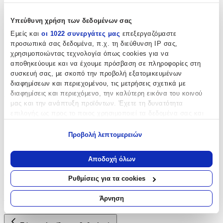
Huanger
Υπεύθυνη χρήση των δεδομένων σας
Ηλικία
:
Εμείς και
οι 1022 συνεργάτες μας
επεξεργαζόμαστε
προσωπικά σας δεδομένα, π.χ. τη διεύθυνση IP σας,
12+ Μηνών
χρησιμοποιώντας τεχνολογία όπως cookies για να
αποθηκεύουμε και να έχουμε πρόσβαση σε πληροφορίες στη
Χρώμα
:
συσκευή σας, με σκοπό την προβολή εξατομικευμένων
Μπλε
διαφημίσεων και περιεχομένου, τις μετρήσεις σχετικά με
διαφημίσεις και περιεχόμενο, την καλύτερη εικόνα του κοινού
Υλικό
:
μας και την ανάπτυξη προϊόντων. Έχετε τη δυνατότητα
επιλογής ως προς το ποιος χρησιμοποιεί τα δεδομένα σας και
Πλαστικό
για ποιους σκοπούς.
με Χειρολαβή Γονέα
:
Προβολή λεπτομερειών
Εάν μας επιτρέπετε, θα θέλαμε επίσης:
Όχι
Να συλλέξουμε πληροφορίες σχετικά με τη γεωγραφική
Αποδοχή όλων
σας τοποθεσία, οι οποίες μπορεί να είναι ακριβείς σε
Αξιολογήσεις
απόσταση μερικών μέτρων
Ρυθμίσεις για τα cookies
Να αναγνωρίσουμε τη συσκευή σας σαρώνοντας ενεργά
Προς το παρόν δεν υπάρχουν άλλες αξιολογήσεις. Όταν
για συγκεκριμένα χαρακτηριστικά (δακτυλικό αποτύπωμα)
Άρνηση
προστεθούν, θα εμφανιστούν εδώ.
Μάθετε περισσότερα σχετικά με τον τρόπο επεξεργασίας των
προσωπικών σας δεδομένων και καθορίστε τις προτιμήσεις σας