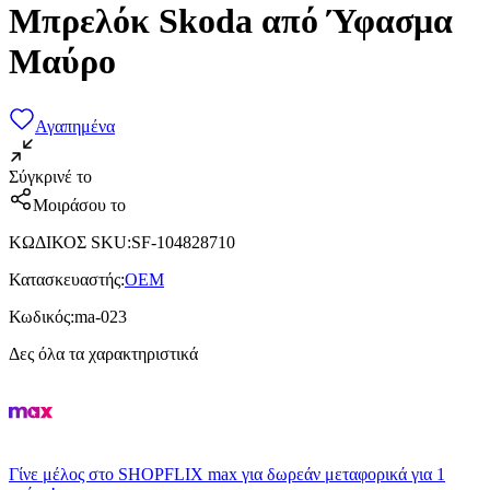
Μπρελόκ Skoda από Ύφασμα
Μαύρο
Αγαπημένα
Σύγκρινέ το
Μοιράσου το
ΚΩΔΙΚΟΣ SKU
:
SF-104828710
Κατασκευαστής
:
OEM
Κωδικός
:
ma-023
Δες όλα τα χαρακτηριστικά
Γίνε μέλος στο SHOPFLIX max για δωρεάν μεταφορικά για 1