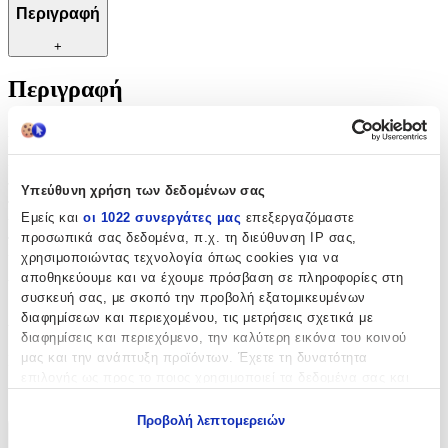
Περιγραφή
+
Περιγραφή
Αναδείξτε το στυλ και την προσωπικότητά σας με αυτό το κομψό
μπρελόκ, σχεδιασμένο για να κρατά τα κλειδιά σας οργανωμένα
και ασφαλή. Κατασκευασμένο από υψηλής ποιότητας υλικά, αυτό
το μπρελόκ προσφέρει μια διακριτική αλλά εντυπωσιακή εμφάνιση
Υπεύθυνη χρήση των δεδομένων σας
που θα τραβήξει τα βλέμματα. Ιδανικό για κάθε περίσταση, από
Εμείς και
οι 1022 συνεργάτες μας
επεξεργαζόμαστε
καθημερινές εξορμήσεις μέχρι ειδικές εκδηλώσεις, προσθέτει μια
προσωπικά σας δεδομένα, π.χ. τη διεύθυνση IP σας,
πινελιά κομψότητας και πρακτικότητας. Με ανθεκτική κατασκευή
και άνετη χρήση, είναι η τέλεια επιλογή για να χαρίσετε στυλ και
χρησιμοποιώντας τεχνολογία όπως cookies για να
λειτουργικότητα στην καθημερινότητά σας.
αποθηκεύουμε και να έχουμε πρόσβαση σε πληροφορίες στη
συσκευή σας, με σκοπό την προβολή εξατομικευμένων
Χαρακτηριστικά
διαφημίσεων και περιεχομένου, τις μετρήσεις σχετικά με
διαφημίσεις και περιεχόμενο, την καλύτερη εικόνα του κοινού
μας και την ανάπτυξη προϊόντων. Έχετε τη δυνατότητα
Κατασκευαστής
:
επιλογής ως προς το ποιος χρησιμοποιεί τα δεδομένα σας και
OEM
για ποιους σκοπούς.
Προβολή λεπτομερειών
Εάν μας επιτρέπετε, θα θέλαμε επίσης:
Χαρακτηριστικά