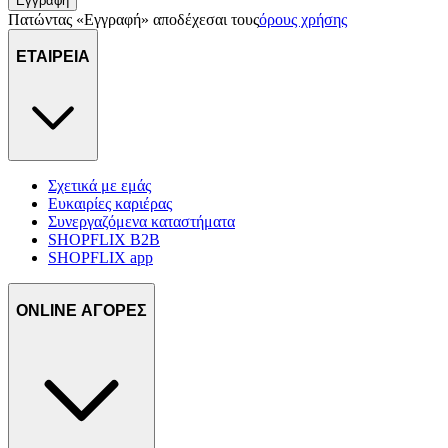
Εγγραφή
πληροφορίες σχετικά με την από μέρους σας χρήση της
Πατώντας «Εγγραφή» αποδέχεσαι τους
όρους χρήσης
τοποθεσίας μας στους συνεργάτες μέσων κοινωνικής
δικτύωσης, διαφημίσεων και ανάλυσης.
ΕΤΑΙΡΕΙΑ
Σχετικά με εμάς
Ευκαιρίες καριέρας
Συνεργαζόμενα καταστήματα
SHOPFLIX B2B
SHOPFLIX app
ONLINE ΑΓΟΡΕΣ