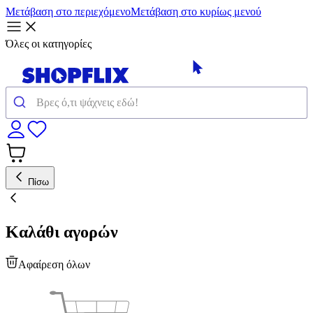
Μετάβαση στο περιεχόμενο
Μετάβαση στο κυρίως μενού
Όλες οι κατηγορίες
Πίσω
Καλάθι αγορών
Αφαίρεση όλων