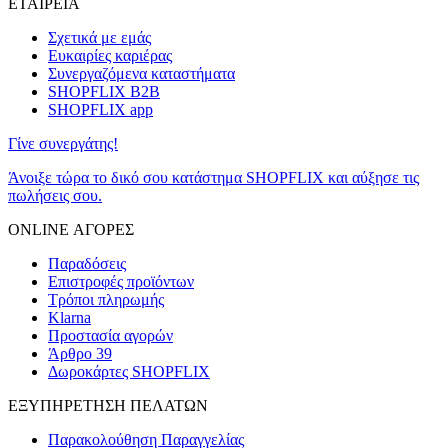
ΕΤΑΙΡΕΙΑ
Σχετικά με εμάς
Ευκαιρίες καριέρας
Συνεργαζόμενα καταστήματα
SHOPFLIX B2B
SHOPFLIX app
Γίνε συνεργάτης!
Άνοιξε τώρα το δικό σου κατάστημα SHOPFLIX και αύξησε τις
πωλήσεις σου.
ONLINE ΑΓΟΡΕΣ
Παραδόσεις
Επιστροφές προϊόντων
Τρόποι πληρωμής
Klarna
Προστασία αγορών
Άρθρο 39
Δωροκάρτες SHOPFLIX
ΕΞΥΠΗΡΕΤΗΣΗ ΠΕΛΑΤΩΝ
Παρακολούθηση Παραγγελίας