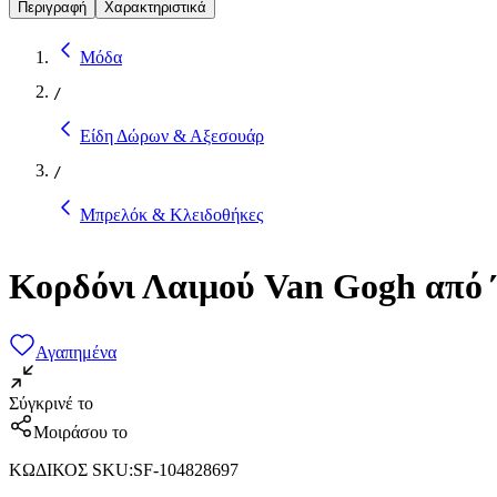
Περιγραφή
Χαρακτηριστικά
Μόδα
/
Είδη Δώρων & Αξεσουάρ
/
Μπρελόκ & Κλειδοθήκες
Κορδόνι Λαιμού Van Gogh από
Αγαπημένα
Σύγκρινέ το
Μοιράσου το
ΚΩΔΙΚΟΣ SKU
:
SF-104828697