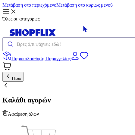
Μετάβαση στο περιεχόμενο
Μετάβαση στο κυρίως μενού
Όλες οι κατηγορίες
Παρακολούθηση Παραγγελίας
Πίσω
Καλάθι αγορών
Αφαίρεση όλων