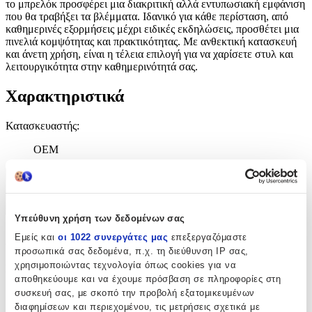
το μπρελόκ προσφέρει μια διακριτική αλλά εντυπωσιακή εμφάνιση
που θα τραβήξει τα βλέμματα. Ιδανικό για κάθε περίσταση, από
καθημερινές εξορμήσεις μέχρι ειδικές εκδηλώσεις, προσθέτει μια
πινελιά κομψότητας και πρακτικότητας. Με ανθεκτική κατασκευή
και άνετη χρήση, είναι η τέλεια επιλογή για να χαρίσετε στυλ και
λειτουργικότητα στην καθημερινότητά σας.
Χαρακτηριστικά
Κατασκευαστής
:
OEM
Χαρακτηριστικά
+
Υπεύθυνη χρήση των δεδομένων σας
Χαρακτηριστικά
Εμείς και
οι 1022 συνεργάτες μας
επεξεργαζόμαστε
προσωπικά σας δεδομένα, π.χ. τη διεύθυνση IP σας,
χρησιμοποιώντας τεχνολογία όπως cookies για να
Κατασκευαστής
:
αποθηκεύουμε και να έχουμε πρόσβαση σε πληροφορίες στη
OEM
συσκευή σας, με σκοπό την προβολή εξατομικευμένων
διαφημίσεων και περιεχομένου, τις μετρήσεις σχετικά με