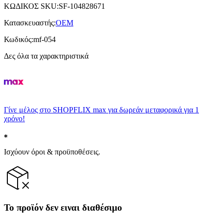
ΚΩΔΙΚΟΣ SKU
:
SF-104828671
Κατασκευαστής
:
OEM
Κωδικός
:
mf-054
Δες όλα τα χαρακτηριστικά
Γίνε μέλος στο SHOPFLIX max για δωρεάν μεταφορικά για 1
χρόνο!
Ισχύουν όροι & προϋποθέσεις.
Το προϊόν δεν ειναι διαθέσιμο