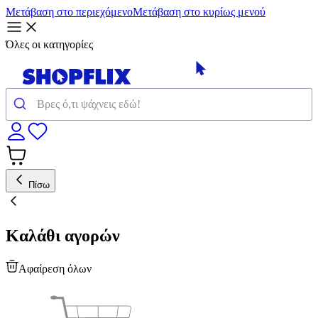
Μετάβαση στο περιεχόμενο
Μετάβαση στο κυρίως μενού
Όλες οι κατηγορίες
Πίσω
Καλάθι αγορών
Αφαίρεση όλων