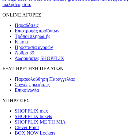
πωλήσεις σου.
ONLINE ΑΓΟΡΕΣ
Παραδόσεις
Επιστροφές προϊόντων
Τρόποι πληρωμής
Klarna
Προστασία αγορών
Άρθρο 39
Δωροκάρτες SHOPFLIX
ΕΞΥΠΗΡΕΤΗΣΗ ΠΕΛΑΤΩΝ
Παρακολούθηση Παραγγελίας
Συχνές ερωτήσεις
Επικοινωνία
ΥΠΗΡΕΣΙΕΣ
SHOPFLIX max
SHOPFLIX tickets
SHOPFLIX ΜΕ ΤΗ ΜΙΑ
Clever Point
BOX NOW Lockers