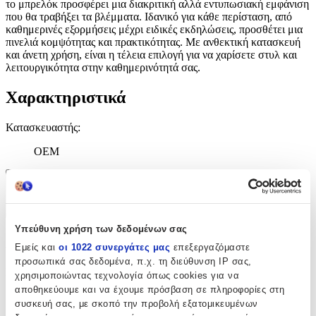
το μπρελόκ προσφέρει μια διακριτική αλλά εντυπωσιακή εμφάνιση
που θα τραβήξει τα βλέμματα. Ιδανικό για κάθε περίσταση, από
καθημερινές εξορμήσεις μέχρι ειδικές εκδηλώσεις, προσθέτει μια
πινελιά κομψότητας και πρακτικότητας. Με ανθεκτική κατασκευή
και άνετη χρήση, είναι η τέλεια επιλογή για να χαρίσετε στυλ και
λειτουργικότητα στην καθημερινότητά σας.
Χαρακτηριστικά
Κατασκευαστής
:
OEM
Χαρακτηριστικά
+
Υπεύθυνη χρήση των δεδομένων σας
Χαρακτηριστικά
Εμείς και
οι 1022 συνεργάτες μας
επεξεργαζόμαστε
προσωπικά σας δεδομένα, π.χ. τη διεύθυνση IP σας,
Κατασκευαστής
:
χρησιμοποιώντας τεχνολογία όπως cookies για να
αποθηκεύουμε και να έχουμε πρόσβαση σε πληροφορίες στη
OEM
συσκευή σας, με σκοπό την προβολή εξατομικευμένων