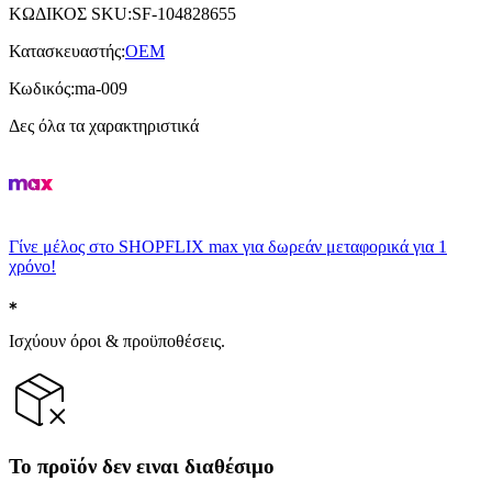
ΚΩΔΙΚΟΣ SKU
:
SF-104828655
Κατασκευαστής
:
OEM
Κωδικός
:
ma-009
Δες όλα τα χαρακτηριστικά
Γίνε μέλος στο SHOPFLIX max για δωρεάν μεταφορικά για 1
χρόνο!
Ισχύουν όροι & προϋποθέσεις.
Το προϊόν δεν ειναι διαθέσιμο