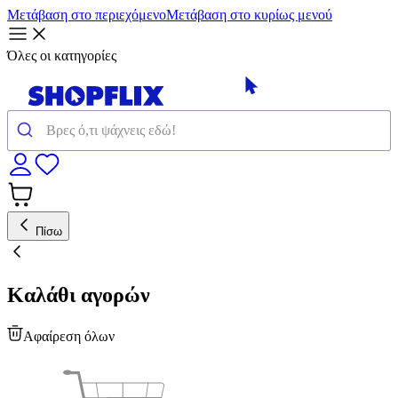
Μετάβαση στο περιεχόμενο
Μετάβαση στο κυρίως μενού
Όλες οι κατηγορίες
Πίσω
Καλάθι αγορών
Αφαίρεση όλων