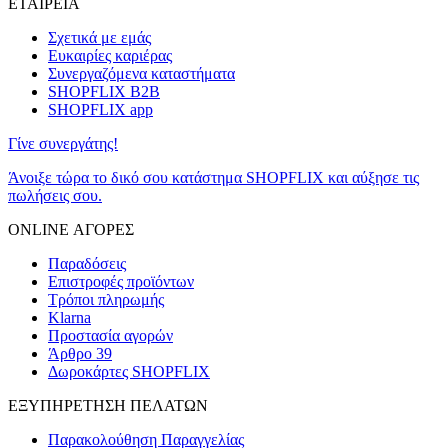
ΕΤΑΙΡΕΙΑ
Σχετικά με εμάς
Ευκαιρίες καριέρας
Συνεργαζόμενα καταστήματα
SHOPFLIX B2B
SHOPFLIX app
Γίνε συνεργάτης!
Άνοιξε τώρα το δικό σου κατάστημα SHOPFLIX και αύξησε τις
πωλήσεις σου.
ONLINE ΑΓΟΡΕΣ
Παραδόσεις
Επιστροφές προϊόντων
Τρόποι πληρωμής
Klarna
Προστασία αγορών
Άρθρο 39
Δωροκάρτες SHOPFLIX
ΕΞΥΠΗΡΕΤΗΣΗ ΠΕΛΑΤΩΝ
Παρακολούθηση Παραγγελίας