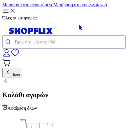
Μετάβαση στο περιεχόμενο
Μετάβαση στο κυρίως μενού
Όλες οι κατηγορίες
Πίσω
Καλάθι αγορών
Αφαίρεση όλων