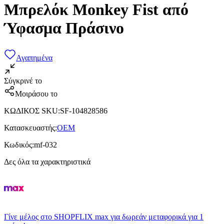
Μπρελόκ Monkey Fist από
Ύφασμα Πράσινο
Αγαπημένα
Σύγκρινέ το
Μοιράσου το
ΚΩΔΙΚΟΣ SKU
:
SF-104828586
Κατασκευαστής
:
OEM
Κωδικός
:
mf-032
Δες όλα τα χαρακτηριστικά
Γίνε μέλος στο SHOPFLIX max για δωρεάν μεταφορικά για 1