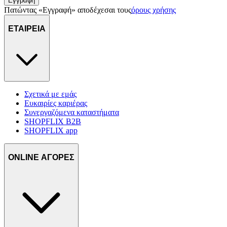
Εγγραφή
πληροφορίες σχετικά με την από μέρους σας χρήση της
Πατώντας «Εγγραφή» αποδέχεσαι τους
όρους χρήσης
τοποθεσίας μας στους συνεργάτες μέσων κοινωνικής
δικτύωσης, διαφημίσεων και ανάλυσης.
ΕΤΑΙΡΕΙΑ
Σχετικά με εμάς
Ευκαιρίες καριέρας
Συνεργαζόμενα καταστήματα
SHOPFLIX B2B
SHOPFLIX app
ONLINE ΑΓΟΡΕΣ