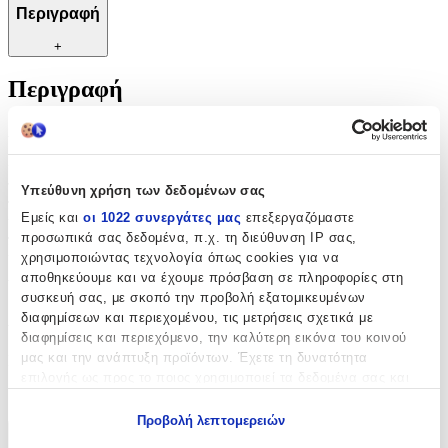
Περιγραφή
+
Περιγραφή
Αναδείξτε το στυλ και την προσωπικότητά σας με αυτό το κομψό
μπρελόκ, σχεδιασμένο για να κρατά τα κλειδιά σας οργανωμένα
και ασφαλή. Κατασκευασμένο από υψηλής ποιότητας υλικά, αυτό
το μπρελόκ προσφέρει μια διακριτική αλλά εντυπωσιακή εμφάνιση
Υπεύθυνη χρήση των δεδομένων σας
που θα τραβήξει τα βλέμματα. Ιδανικό για κάθε περίσταση, από
Εμείς και
οι 1022 συνεργάτες μας
επεξεργαζόμαστε
καθημερινές εξορμήσεις μέχρι ειδικές εκδηλώσεις, προσθέτει μια
προσωπικά σας δεδομένα, π.χ. τη διεύθυνση IP σας,
πινελιά κομψότητας και πρακτικότητας. Με ανθεκτική κατασκευή
και άνετη χρήση, είναι η τέλεια επιλογή για να χαρίσετε στυλ και
χρησιμοποιώντας τεχνολογία όπως cookies για να
λειτουργικότητα στην καθημερινότητά σας.
αποθηκεύουμε και να έχουμε πρόσβαση σε πληροφορίες στη
συσκευή σας, με σκοπό την προβολή εξατομικευμένων
Χαρακτηριστικά
διαφημίσεων και περιεχομένου, τις μετρήσεις σχετικά με
διαφημίσεις και περιεχόμενο, την καλύτερη εικόνα του κοινού
μας και την ανάπτυξη προϊόντων. Έχετε τη δυνατότητα
Κατασκευαστής
:
επιλογής ως προς το ποιος χρησιμοποιεί τα δεδομένα σας και
OEM
για ποιους σκοπούς.
Προβολή λεπτομερειών
Εάν μας επιτρέπετε, θα θέλαμε επίσης:
Χαρακτηριστικά