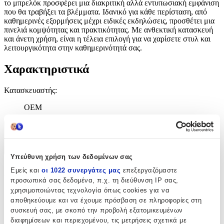
το μπρελόκ προσφέρει μια διακριτική αλλά εντυπωσιακή εμφάνιση
που θα τραβήξει τα βλέμματα. Ιδανικό για κάθε περίσταση, από
καθημερινές εξορμήσεις μέχρι ειδικές εκδηλώσεις, προσθέτει μια
πινελιά κομψότητας και πρακτικότητας. Με ανθεκτική κατασκευή
και άνετη χρήση, είναι η τέλεια επιλογή για να χαρίσετε στυλ και
λειτουργικότητα στην καθημερινότητά σας.
Χαρακτηριστικά
Κατασκευαστής
:
OEM
Χαρακτηριστικά
+
Υπεύθυνη χρήση των δεδομένων σας
Χαρακτηριστικά
Εμείς και
οι 1022 συνεργάτες μας
επεξεργαζόμαστε
προσωπικά σας δεδομένα, π.χ. τη διεύθυνση IP σας,
χρησιμοποιώντας τεχνολογία όπως cookies για να
Κατασκευαστής
:
αποθηκεύουμε και να έχουμε πρόσβαση σε πληροφορίες στη
OEM
συσκευή σας, με σκοπό την προβολή εξατομικευμένων
διαφημίσεων και περιεχομένου, τις μετρήσεις σχετικά με