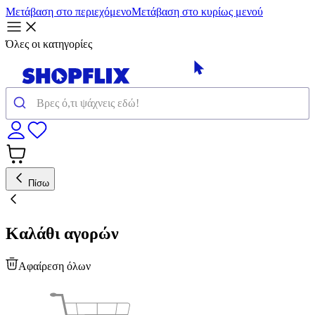
Μετάβαση στο περιεχόμενο
Μετάβαση στο κυρίως μενού
Όλες οι κατηγορίες
Πίσω
Καλάθι αγορών
Αφαίρεση όλων