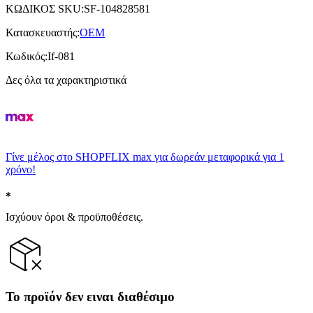
ΚΩΔΙΚΟΣ SKU
:
SF-104828581
Κατασκευαστής
:
OEM
Κωδικός
:
If-081
Δες όλα τα χαρακτηριστικά
Γίνε μέλος στο SHOPFLIX max για δωρεάν μεταφορικά για 1
χρόνο!
Ισχύουν όροι & προϋποθέσεις.
Το προϊόν δεν ειναι διαθέσιμο