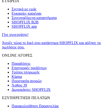
ΕΤΑΙΡΕΙΑ
Σχετικά με εμάς
Ευκαιρίες καριέρας
Συνεργαζόμενα καταστήματα
SHOPFLIX B2B
SHOPFLIX app
Γίνε συνεργάτης!
Άνοιξε τώρα το δικό σου κατάστημα SHOPFLIX και αύξησε τις
πωλήσεις σου.
ONLINE ΑΓΟΡΕΣ
Παραδόσεις
Επιστροφές προϊόντων
Τρόποι πληρωμής
Klarna
Προστασία αγορών
Άρθρο 39
Δωροκάρτες SHOPFLIX
ΕΞΥΠΗΡΕΤΗΣΗ ΠΕΛΑΤΩΝ
Παρακολούθηση Παραγγελίας