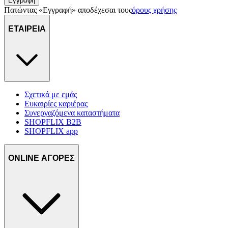
Εγγραφή
τοποθεσίας μας στους συνεργάτες μέσων κοινωνικής
Πατώντας «Εγγραφή» αποδέχεσαι τους
όρους χρήσης
δικτύωσης, διαφημίσεων και ανάλυσης.
ΕΤΑΙΡΕΙΑ
Σχετικά με εμάς
Ευκαιρίες καριέρας
Συνεργαζόμενα καταστήματα
SHOPFLIX B2B
SHOPFLIX app
ONLINE ΑΓΟΡΕΣ