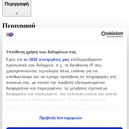
Περιγραφή
+
Περιγραφή
Αναδείξτε το στυλ και την προσωπικότητά σας με αυτό το κομψό
μπρελόκ, σχεδιασμένο για να κρατά τα κλειδιά σας οργανωμένα
και ασφαλή. Κατασκευασμένο από υψηλής ποιότητας υλικά, αυτό
Υπεύθυνη χρήση των δεδομένων σας
το μπρελόκ προσφέρει μια διακριτική αλλά εντυπωσιακή εμφάνιση
που θα τραβήξει τα βλέμματα. Ιδανικό για κάθε περίσταση, από
Εμείς και
οι 1022 συνεργάτες μας
επεξεργαζόμαστε
καθημερινές εξορμήσεις μέχρι ειδικές εκδηλώσεις, προσθέτει μια
προσωπικά σας δεδομένα, π.χ. τη διεύθυνση IP σας,
πινελιά κομψότητας και πρακτικότητας. Με ανθεκτική κατασκευή
χρησιμοποιώντας τεχνολογία όπως cookies για να
και άνετη χρήση, είναι η τέλεια επιλογή για να χαρίσετε στυλ και
αποθηκεύουμε και να έχουμε πρόσβαση σε πληροφορίες στη
λειτουργικότητα στην καθημερινότητά σας.
συσκευή σας, με σκοπό την προβολή εξατομικευμένων
διαφημίσεων και περιεχομένου, τις μετρήσεις σχετικά με
Χαρακτηριστικά
διαφημίσεις και περιεχόμενο, την καλύτερη εικόνα του κοινού
μας και την ανάπτυξη προϊόντων. Έχετε τη δυνατότητα
Κατασκευαστής
:
επιλογής ως προς το ποιος χρησιμοποιεί τα δεδομένα σας και
για ποιους σκοπούς.
OEM
Προβολή λεπτομερειών
Εάν μας επιτρέπετε, θα θέλαμε επίσης:
Χαρακτηριστικά