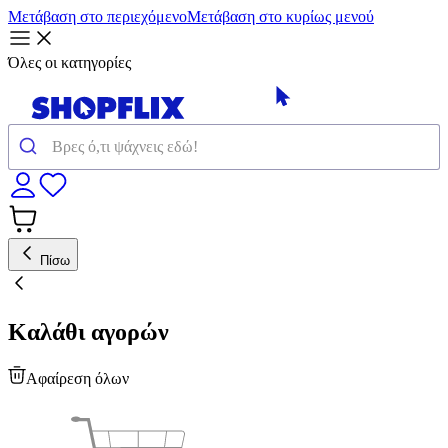
Μετάβαση στο περιεχόμενο
Μετάβαση στο κυρίως μενού
Όλες οι κατηγορίες
Πίσω
Καλάθι αγορών
Αφαίρεση όλων