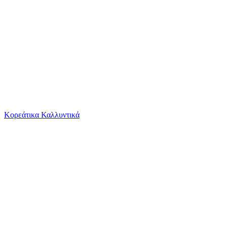
Το καλάθι είναι άδειο
Όλες οι κατηγορίες
Κορεάτικα Καλλυντικά
Ψάχνεις για δροσιά;
Γυναικεία Σκουλαρίκια Κρίκοι Kostibas Fashion...