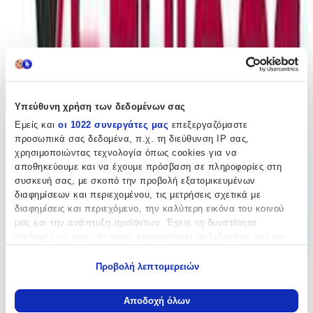
Πίσω
€
6
10
Υπεύθυνη χρήση των δεδομένων σας
Εμείς και
οι 1022 συνεργάτες μας
επεξεργαζόμαστε
προσωπικά σας δεδομένα, π.χ. τη διεύθυνση IP σας,
Προσθήκη στο καλάθι
χρησιμοποιώντας τεχνολογία όπως cookies για να
αποθηκεύουμε και να έχουμε πρόσβαση σε πληροφορίες στη
Περιγραφή
συσκευή σας, με σκοπό την προβολή εξατομικευμένων
διαφημίσεων και περιεχομένου, τις μετρήσεις σχετικά με
Θεσπέσια σκουλαρίκια ιδανικά για να κοσμήσετε την καθημερινή
διαφημίσεις και περιεχόμενο, την καλύτερη εικόνα του κοινού
σας γκαρνταρόμπα! Κατασκευασμένα από εξαιρετικής ποιότητας
μας και την ανάπτυξη προϊόντων. Έχετε τη δυνατότητα
υλικά που θα προσθέσουν λάμψη στην εμφάνιση σας ενώ
επιλογής ως προς το ποιος χρησιμοποιεί τα δεδομένα σας και
παράλληλα μπορούν να εκφράσουν το προσωπικό σας στιλ και
για ποιους σκοπούς.
αισθητική. Ταιριάζουν σε κάθε περίσταση, καθημερινά αλλά και
Προβολή λεπτομερειών
για επίσημες εκδηλώσεις. Ένα τέλειο δώρο που σίγουρα δεν θα
Εάν μας επιτρέπετε, θα θέλαμε επίσης:
μείνει στο κουτί.
Να συλλέξουμε πληροφορίες σχετικά με τη γεωγραφική
Αποδοχή όλων
Περιγραφή
σας τοποθεσία, οι οποίες μπορεί να είναι ακριβείς σε