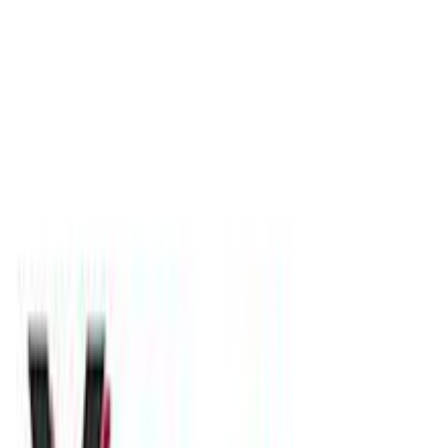
valitsakimou.gr
4.54
(
13
)
Δες άλλο
1
κατάστημα
Αγαπημένα
Σύγκρινέ το
Μοιράσου το
Καταστήματα
valitsakimou.gr
4.54
(
13
)
Παράδοση 2-3 ημέρες
Βάλε τον ΤΚ σου για να μάθεις εκτιμώμενο κόστος και