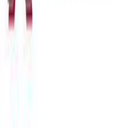
δικτύωσης, διαφημίσεων και ανάλυσης.
Χαρακτηριστικά
Κατασκευαστής
:
Kostibas Fashion
Αξιολογήσεις
Προς το παρόν δεν υπάρχουν άλλες αξιολογήσεις. Όταν
προστεθούν, θα εμφανιστούν εδώ.
Πώς υπολογίζεται η βαθμολογία
Η τελική βαθμολογία βασίζεται αποκλειστικά σε κριτικές χρηστών
που έχουν πραγματοποιήσει αγορά μέσω SHOPFLIX ή έχουν
επιβεβαιώσει την αγορά τους.
Γράψου στο Νewsletter μας για νέα & προσφορές!
Εγγραφή
Πατώντας «Εγγραφή» αποδέχεσαι τους
όρους χρήσης