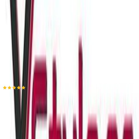
ημερομηνία παράδοσης
Πίσω
€
6
00
Προσθήκη στο καλάθι
Xstyle
5.00
(
3
)
Παράδοση 2-3 ημέρες
Βάλε τον ΤΚ σου για να μάθεις εκτιμώμενο κόστος και
ημερομηνία παράδοσης