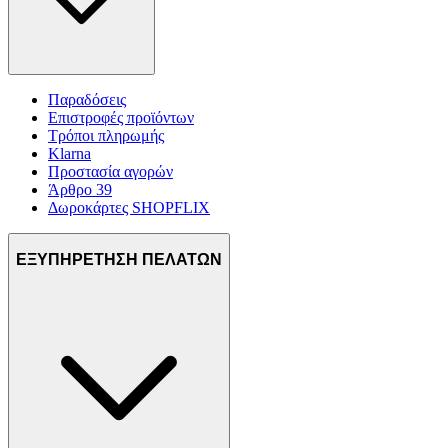
Παραδόσεις
Επιστροφές προϊόντων
Τρόποι πληρωμής
Klarna
Προστασία αγορών
Άρθρο 39
Δωροκάρτες SHOPFLIX
ΕΞΥΠΗΡΕΤΗΣΗ ΠΕΛΑΤΩΝ