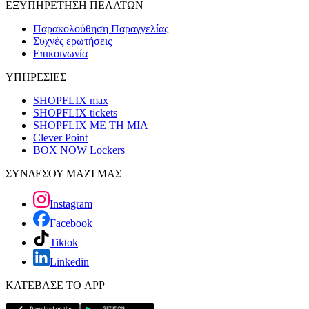
ΕΞΥΠΗΡΕΤΗΣΗ ΠΕΛΑΤΩΝ
Παρακολούθηση Παραγγελίας
Συχνές ερωτήσεις
Επικοινωνία
ΥΠΗΡΕΣΙΕΣ
SHOPFLIX max
SHOPFLIX tickets
SHOPFLIX ΜΕ ΤΗ ΜΙΑ
Clever Point
BOX NOW Lockers
ΣΥΝΔΕΣΟΥ ΜΑΖΙ ΜΑΣ
Instagram
Facebook
Tiktok
Linkedin
ΚΑΤΕΒΑΣΕ ΤΟ APP