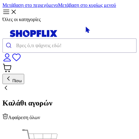
Μετάβαση στο περιεχόμενο
Μετάβαση στο κυρίως μενού
Όλες οι κατηγορίες
Πίσω
Καλάθι αγορών
Αφαίρεση όλων