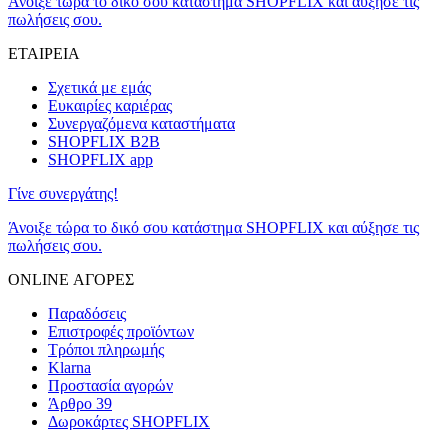
Άνοιξε τώρα το δικό σου κατάστημα SHOPFLIX και αύξησε τις
πωλήσεις σου.
ΕΤΑΙΡΕΙΑ
Σχετικά με εμάς
Ευκαιρίες καριέρας
Συνεργαζόμενα καταστήματα
SHOPFLIX B2B
SHOPFLIX app
Γίνε συνεργάτης!
Άνοιξε τώρα το δικό σου κατάστημα SHOPFLIX και αύξησε τις
πωλήσεις σου.
ONLINE ΑΓΟΡΕΣ
Παραδόσεις
Επιστροφές προϊόντων
Τρόποι πληρωμής
Klarna
Προστασία αγορών
Άρθρο 39
Δωροκάρτες SHOPFLIX