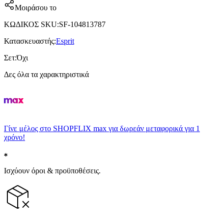
Μοιράσου το
ΚΩΔΙΚΟΣ SKU
:
SF-104813787
Κατασκευαστής
:
Esprit
Σετ
:
Όχι
Δες όλα τα χαρακτηριστικά
Γίνε μέλος στο SHOPFLIX max για δωρεάν μεταφορικά για 1
χρόνο!
Ισχύουν όροι & προϋποθέσεις.