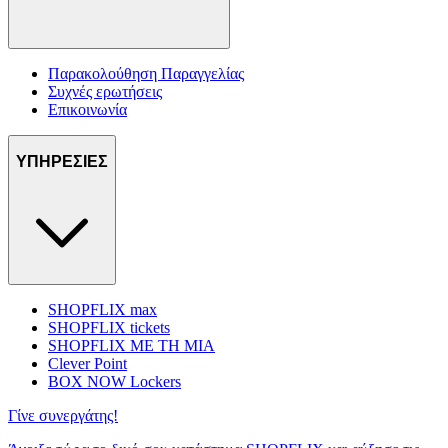
Παρακολούθηση Παραγγελίας
Συχνές ερωτήσεις
Επικοινωνία
ΥΠΗΡΕΣΙΕΣ
SHOPFLIX max
SHOPFLIX tickets
SHOPFLIX ΜΕ ΤΗ ΜΙΑ
Clever Point
BOX NOW Lockers
Γίνε συνεργάτης!