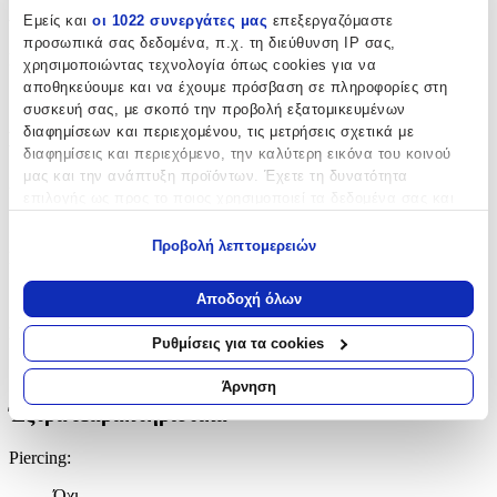
Χαρακτηριστικά
Εμείς και
οι 1022 συνεργάτες μας
επεξεργαζόμαστε
προσωπικά σας δεδομένα, π.χ. τη διεύθυνση IP σας,
Κατασκευαστής
:
χρησιμοποιώντας τεχνολογία όπως cookies για να
αποθηκεύουμε και να έχουμε πρόσβαση σε πληροφορίες στη
Esprit
συσκευή σας, με σκοπό την προβολή εξατομικευμένων
διαφημίσεων και περιεχομένου, τις μετρήσεις σχετικά με
Βασικά Χαρακτηριστικά
διαφημίσεις και περιεχόμενο, την καλύτερη εικόνα του κοινού
μας και την ανάπτυξη προϊόντων. Έχετε τη δυνατότητα
Χρώμα Υλικού
:
επιλογής ως προς το ποιος χρησιμοποιεί τα δεδομένα σας και
Λευκό
για ποιους σκοπούς.
Προβολή λεπτομερειών
Επιχρυσωμένα
:
Εάν μας επιτρέπετε, θα θέλαμε επίσης:
Να συλλέξουμε πληροφορίες σχετικά με τη γεωγραφική
Όχι
Αποδοχή όλων
σας τοποθεσία, οι οποίες μπορεί να είναι ακριβείς σε
Σετ
:
απόσταση μερικών μέτρων
Ρυθμίσεις για τα cookies
Να αναγνωρίσουμε τη συσκευή σας σαρώνοντας ενεργά
Όχι
για συγκεκριμένα χαρακτηριστικά (δακτυλικό αποτύπωμα)
Άρνηση
Μάθετε περισσότερα σχετικά με τον τρόπο επεξεργασίας των
Έξτρα Χαρακτηριστικά
προσωπικών σας δεδομένων και καθορίστε τις προτιμήσεις σας
στην
ενότητα “Λεπτομέρειες”
. Μπορείτε να αλλάξετε ή να
Piercing
:
ανακαλέσετε τη συγκατάθεσή σας ανά πάσα στιγμή από τη
Δήλωση Cookies.
Όχι