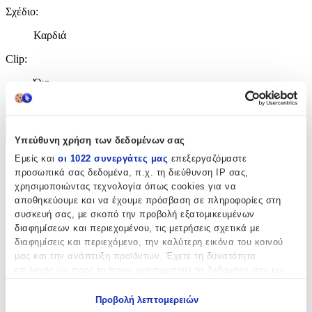
Σχέδιο
:
Καρδιά
Clip
:
Όχι
Χαρακτηριστικά
Υπεύθυνη χρήση των δεδομένων σας
+
Εμείς και
οι 1022 συνεργάτες μας
επεξεργαζόμαστε
Χαρακτηριστικά
προσωπικά σας δεδομένα, π.χ. τη διεύθυνση IP σας,
χρησιμοποιώντας τεχνολογία όπως cookies για να
αποθηκεύουμε και να έχουμε πρόσβαση σε πληροφορίες στη
Κατασκευαστής
:
συσκευή σας, με σκοπό την προβολή εξατομικευμένων
Guess
διαφημίσεων και περιεχομένου, τις μετρήσεις σχετικά με
διαφημίσεις και περιεχόμενο, την καλύτερη εικόνα του κοινού
Βασικά Χαρακτηριστικά
μας και την ανάπτυξη προϊόντων. Έχετε τη δυνατότητα
επιλογής ως προς το ποιος χρησιμοποιεί τα δεδομένα σας και
Χρώμα Υλικού
:
για ποιους σκοπούς.
Προβολή λεπτομερειών
Λευκό
Εάν μας επιτρέπετε, θα θέλαμε επίσης: