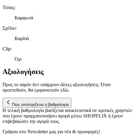
πληροφορίες σχετικά με την από μέρους σας χρήση της
Τύπος
:
τοποθεσίας μας στους συνεργάτες μέσων κοινωνικής
Καρφωτά
δικτύωσης, διαφημίσεων και ανάλυσης.
Σχέδιο
:
Καρδιά
Clip
:
Όχι
Αξιολογήσεις
Προς το παρόν δεν υπάρχουν άλλες αξιολογήσεις. Όταν
προστεθούν, θα εμφανιστούν εδώ.
Πώς υπολογίζεται η βαθμολογία
Η τελική βαθμολογία βασίζεται αποκλειστικά σε κριτικές χρηστών
που έχουν πραγματοποιήσει αγορά μέσω SHOPFLIX ή έχουν
επιβεβαιώσει την αγορά τους.
Γράψου στο Νewsletter μας για νέα & προσφορές!