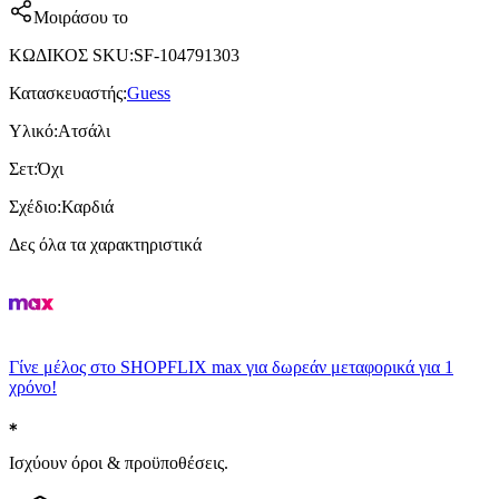
Μοιράσου το
ΚΩΔΙΚΟΣ SKU
:
SF-104791303
Κατασκευαστής
:
Guess
Υλικό
:
Ατσάλι
Σετ
:
Όχι
Σχέδιο
:
Καρδιά
Δες όλα τα χαρακτηριστικά
Γίνε μέλος στο SHOPFLIX max για δωρεάν μεταφορικά για 1
χρόνο!
Ισχύουν όροι & προϋποθέσεις.