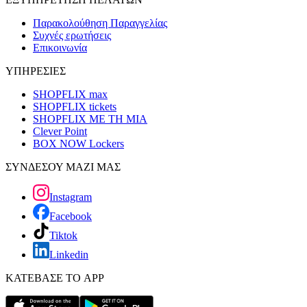
Παρακολούθηση Παραγγελίας
Συχνές ερωτήσεις
Επικοινωνία
ΥΠΗΡΕΣΙΕΣ
SHOPFLIX max
SHOPFLIX tickets
SHOPFLIX ΜΕ ΤΗ ΜΙΑ
Clever Point
BOX NOW Lockers
ΣΥΝΔΕΣΟΥ ΜΑΖΙ ΜΑΣ
Instagram
Facebook
Tiktok
Linkedin
ΚΑΤΕΒΑΣΕ ΤΟ APP