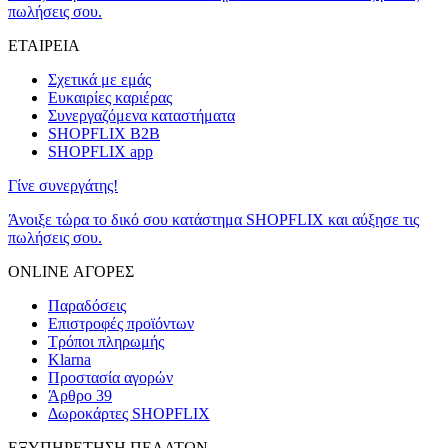
πωλήσεις σου.
ΕΤΑΙΡΕΙΑ
Σχετικά με εμάς
Ευκαιρίες καριέρας
Συνεργαζόμενα καταστήματα
SHOPFLIX B2B
SHOPFLIX app
Γίνε συνεργάτης!
Άνοιξε τώρα το δικό σου κατάστημα SHOPFLIX και αύξησε τις
πωλήσεις σου.
ONLINE ΑΓΟΡΕΣ
Παραδόσεις
Επιστροφές προϊόντων
Τρόποι πληρωμής
Klarna
Προστασία αγορών
Άρθρο 39
Δωροκάρτες SHOPFLIX
ΕΞΥΠΗΡΕΤΗΣΗ ΠΕΛΑΤΩΝ