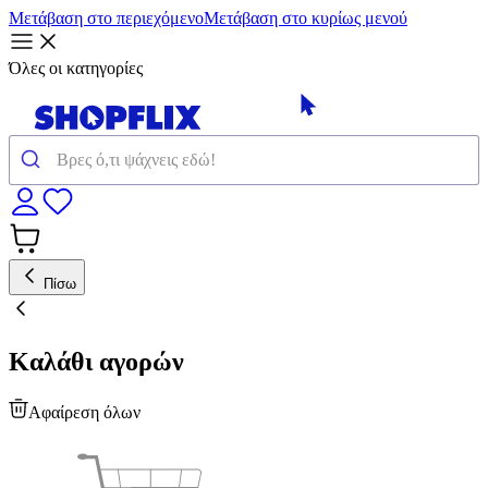
Μετάβαση στο περιεχόμενο
Μετάβαση στο κυρίως μενού
Όλες οι κατηγορίες
Πίσω
Καλάθι αγορών
Αφαίρεση όλων