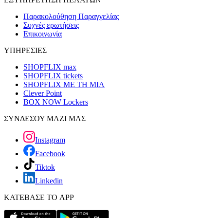
Παρακολούθηση Παραγγελίας
Συχνές ερωτήσεις
Επικοινωνία
ΥΠΗΡΕΣΙΕΣ
SHOPFLIX max
SHOPFLIX tickets
SHOPFLIX ΜΕ ΤΗ ΜΙΑ
Clever Point
BOX NOW Lockers
ΣΥΝΔΕΣΟΥ ΜΑΖΙ ΜΑΣ
Instagram
Facebook
Tiktok
Linkedin
ΚΑΤΕΒΑΣΕ ΤΟ APP