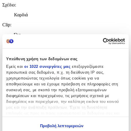
Σχέδιο
:
Καρδιά
Clip
:
Όχι
Χαρακτηριστικά
Υπεύθυνη χρήση των δεδομένων σας
+
Εμείς και
οι 1022 συνεργάτες μας
επεξεργαζόμαστε
Χαρακτηριστικά
προσωπικά σας δεδομένα, π.χ. τη διεύθυνση IP σας,
χρησιμοποιώντας τεχνολογία όπως cookies για να
αποθηκεύουμε και να έχουμε πρόσβαση σε πληροφορίες στη
Κατασκευαστής
:
συσκευή σας, με σκοπό την προβολή εξατομικευμένων
Guess
διαφημίσεων και περιεχομένου, τις μετρήσεις σχετικά με
διαφημίσεις και περιεχόμενο, την καλύτερη εικόνα του κοινού
Βασικά Χαρακτηριστικά
μας και την ανάπτυξη προϊόντων. Έχετε τη δυνατότητα
επιλογής ως προς το ποιος χρησιμοποιεί τα δεδομένα σας και
Χρώμα Υλικού
:
για ποιους σκοπούς.
Προβολή λεπτομερειών
Κίτρινο
Εάν μας επιτρέπετε, θα θέλαμε επίσης: