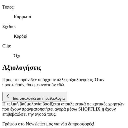
πληροφορίες σχετικά με την από μέρους σας χρήση της
Τύπος
:
τοποθεσίας μας στους συνεργάτες μέσων κοινωνικής
Καρφωτά
δικτύωσης, διαφημίσεων και ανάλυσης.
Σχέδιο
:
Καρδιά
Clip
:
Όχι
Αξιολογήσεις
Προς το παρόν δεν υπάρχουν άλλες αξιολογήσεις. Όταν
προστεθούν, θα εμφανιστούν εδώ.
Πώς υπολογίζεται η βαθμολογία
Η τελική βαθμολογία βασίζεται αποκλειστικά σε κριτικές χρηστών
που έχουν πραγματοποιήσει αγορά μέσω SHOPFLIX ή έχουν
επιβεβαιώσει την αγορά τους.
Γράψου στο Νewsletter μας για νέα & προσφορές!