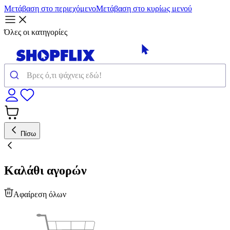
Μετάβαση στο περιεχόμενο
Μετάβαση στο κυρίως μενού
Όλες οι κατηγορίες
Πίσω
Καλάθι αγορών
Αφαίρεση όλων