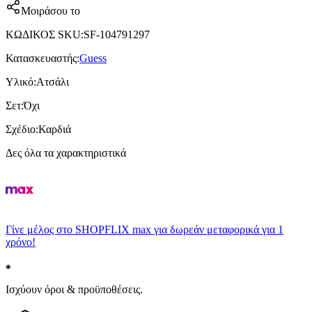
Μοιράσου το
ΚΩΔΙΚΟΣ SKU
:
SF-104791297
Κατασκευαστής
:
Guess
Υλικό
:
Ατσάλι
Σετ
:
Όχι
Σχέδιο
:
Καρδιά
Δες όλα τα χαρακτηριστικά
Γίνε μέλος στο SHOPFLIX max για δωρεάν μεταφορικά για 1
χρόνο!
Ισχύουν όροι & προϋποθέσεις.