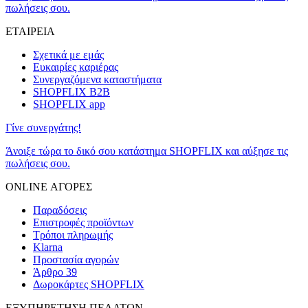
πωλήσεις σου.
ΕΤΑΙΡΕΙΑ
Σχετικά με εμάς
Ευκαιρίες καριέρας
Συνεργαζόμενα καταστήματα
SHOPFLIX B2B
SHOPFLIX app
Γίνε συνεργάτης!
Άνοιξε τώρα το δικό σου κατάστημα SHOPFLIX και αύξησε τις
πωλήσεις σου.
ONLINE ΑΓΟΡΕΣ
Παραδόσεις
Επιστροφές προϊόντων
Τρόποι πληρωμής
Klarna
Προστασία αγορών
Άρθρο 39
Δωροκάρτες SHOPFLIX
ΕΞΥΠΗΡΕΤΗΣΗ ΠΕΛΑΤΩΝ