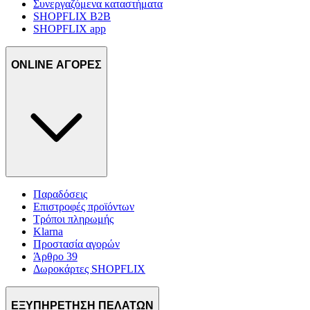
διεύθυνση IP σας, χρησιμοποιώντας τεχνολογία όπως cookies
Συνεργαζόμενα καταστήματα
SHOPFLIX B2B
για να αποθηκεύουμε και να έχουμε πρόσβαση σε πληροφορίες
SHOPFLIX app
στη συσκευή σας, με σκοπό την προβολή εξατομικευμένων
διαφημίσεων και περιεχομένου, τις μετρήσεις σχετικά με
διαφημίσεις και περιεχόμενο, την καλύτερη εικόνα του κοινού
ONLINE ΑΓΟΡΕΣ
μας και την ανάπτυξη προϊόντων. Επίσης, κοινοποιούμε
πληροφορίες σχετικά με την από μέρους σας χρήση της
τοποθεσίας μας στους συνεργάτες μέσων κοινωνικής
δικτύωσης, διαφημίσεων και ανάλυσης.
Παραδόσεις
Επιστροφές προϊόντων
Τρόποι πληρωμής
Klarna
Προστασία αγορών
Άρθρο 39
Δωροκάρτες SHOPFLIX
ΕΞΥΠΗΡΕΤΗΣΗ ΠΕΛΑΤΩΝ