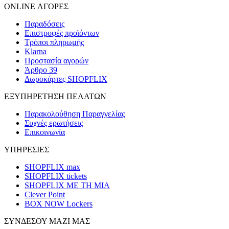
ONLINE ΑΓΟΡΕΣ
Παραδόσεις
Επιστροφές προϊόντων
Τρόποι πληρωμής
Klarna
Προστασία αγορών
Άρθρο 39
Δωροκάρτες SHOPFLIX
ΕΞΥΠΗΡΕΤΗΣΗ ΠΕΛΑΤΩΝ
Παρακολούθηση Παραγγελίας
Συχνές ερωτήσεις
Επικοινωνία
ΥΠΗΡΕΣΙΕΣ
SHOPFLIX max
SHOPFLIX tickets
SHOPFLIX ΜΕ ΤΗ ΜΙΑ
Clever Point
BOX NOW Lockers
ΣΥΝΔΕΣΟΥ ΜΑΖΙ ΜΑΣ