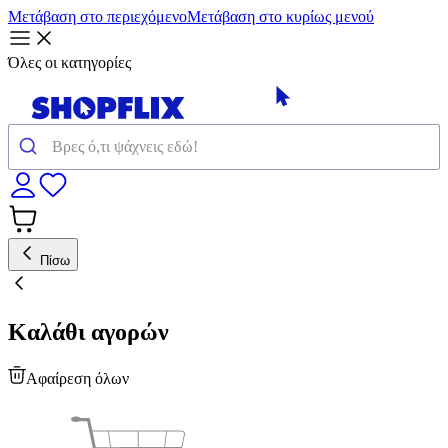
Μετάβαση στο περιεχόμενο
Μετάβαση στο κυρίως μενού
Όλες οι κατηγορίες
Πίσω
Καλάθι αγορών
Αφαίρεση όλων