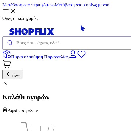
Μετάβαση στο περιεχόμενο
Μετάβαση στο κυρίως μενού
Όλες οι κατηγορίες
Παρακολούθηση Παραγγελίας
Πίσω
Καλάθι αγορών
Αφαίρεση όλων