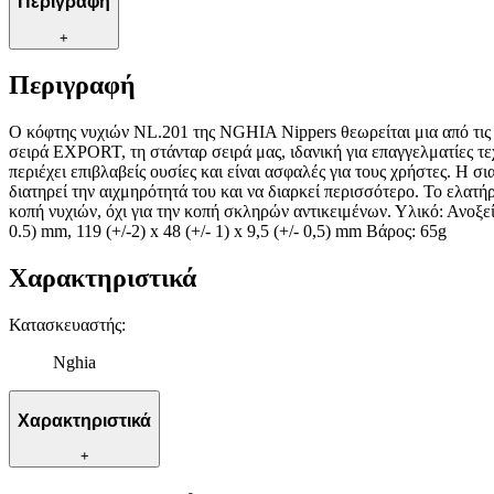
Περιγραφή
+
Περιγραφή
Ο κόφτης νυχιών NL.201 της NGHIA Nippers θεωρείται μια από τις 
σειρά EXPORT, τη στάνταρ σειρά μας, ιδανική για επαγγελματίες τε
περιέχει επιβλαβείς ουσίες και είναι ασφαλές για τους χρήστες. Η σ
διατηρεί την αιχμηρότητά του και να διαρκεί περισσότερο. Το ελατή
κοπή νυχιών, όχι για την κοπή σκληρών αντικειμένων. Υλικό: Ανοξ
0.5) mm, 119 (+/-2) x 48 (+/- 1) x 9,5 (+/- 0,5) mm Βάρος: 65g
Χαρακτηριστικά
Κατασκευαστής
:
Nghia
Χαρακτηριστικά
+