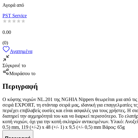
Αγορά από
PST Service
0.00
(
0
)
Αγαπημένα
Σύγκρινέ το
Μοιράσου το
Περιγραφή
Ο κόφτης νυχιών NL.201 της NGHIA Nippers θεωρείται μια από τις 
σειρά EXPORT, τη στάνταρ σειρά μας, ιδανική για επαγγελματίες τε
περιέχει επιβλαβείς ουσίες και είναι ασφαλές για τους χρήστες. Η σ
διατηρεί την αιχμηρότητά του και να διαρκεί περισσότερο. Το ελατή
κοπή νυχιών, όχι για την κοπή σκληρών αντικειμένων. Υλικό: Ανοξ
0.5) mm, 119 (+/-2) x 48 (+/- 1) x 9,5 (+/- 0,5) mm Βάρος: 65g