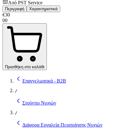
Από
PST Service
Περιγραφή
Χαρακτηριστικά
€
30
00
Προσθήκη στο καλάθι
Επαγγελματικά - B2B
/
Στούντιο Νυχιών
/
Διάφορα Εργαλεία Περιποίησης Νυχιών