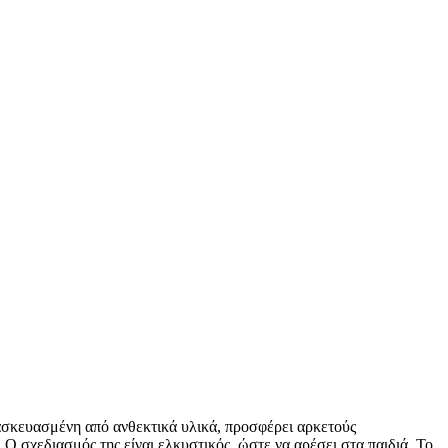
τασκευασμένη από ανθεκτικά υλικά, προσφέρει αρκετούς
 Ο σχεδιασμός της είναι ελκυστικός, ώστε να αρέσει στα παιδιά. Το