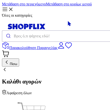
Μετάβαση στο περιεχόμενο
Μετάβαση στο κυρίως μενού
Όλες οι κατηγορίες
Παρακολούθηση Παραγγελίας
Πίσω
Καλάθι αγορών
Αφαίρεση όλων