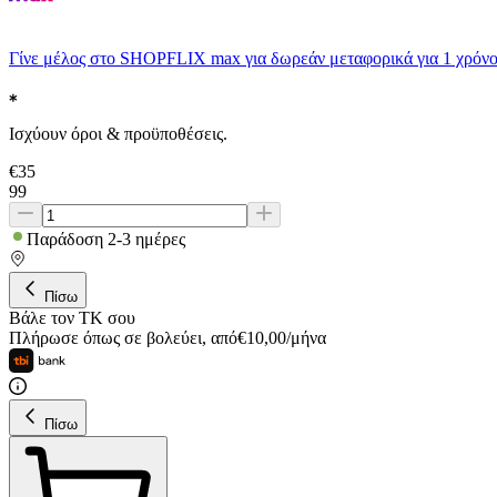
Γίνε μέλος στο SHOPFLIX max για δωρεάν μεταφορικά για 1 χρόνο
Ισχύουν όροι & προϋποθέσεις.
€
35
99
Παράδοση 2-3 ημέρες
Πίσω
Βάλε τον ΤΚ σου
Πλήρωσε όπως σε βολεύει
,
από
€
10,00
/
μήνα
Πίσω