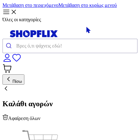
Μετάβαση στο περιεχόμενο
Μετάβαση στο κυρίως μενού
Όλες οι κατηγορίες
Πίσω
Καλάθι αγορών
Αφαίρεση όλων