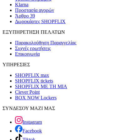
Klarna
Προστασία αγορών
Άρθρο 39
Δωροκάρτες SHOPFLIX
ΕΞΥΠΗΡΕΤΗΣΗ ΠΕΛΑΤΩΝ
Παρακολούθηση Παραγγελίας
Συχνές ερωτήσεις
Επικοινωνία
ΥΠΗΡΕΣΙΕΣ
SHOPFLIX max
SHOPFLIX tickets
SHOPFLIX ΜΕ ΤΗ ΜΙΑ
Clever Point
BOX NOW Lockers
ΣΥΝΔΕΣΟΥ ΜΑΖΙ ΜΑΣ
Instagram
Facebook
Tiktok