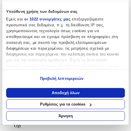
Χαρακτηριστικά
Υπεύθυνη χρήση των δεδομένων σας
Εμείς και
οι 1022 συνεργάτες μας
επεξεργαζόμαστε
Κατασκευαστής
:
προσωπικά σας δεδομένα, π.χ. τη διεύθυνση IP σας,
χρησιμοποιώντας τεχνολογία όπως cookies για να
Senza
αποθηκεύουμε και να έχουμε πρόσβαση σε πληροφορίες στη
συσκευή σας, με σκοπό την προβολή εξατομικευμένων
Βασικά Χαρακτηριστικά
διαφημίσεων και περιεχομένου, τις μετρήσεις σχετικά με
διαφημίσεις και περιεχόμενο, την καλύτερη εικόνα του κοινού
Χρώμα Υλικού
:
μας και την ανάπτυξη προϊόντων. Έχετε τη δυνατότητα
Λευκό
επιλογής ως προς το ποιος χρησιμοποιεί τα δεδομένα σας και
για ποιους σκοπούς.
Υλικό
:
Προβολή λεπτομερειών
Εάν μας επιτρέπετε, θα θέλαμε επίσης:
Ασήμι
Να συλλέξουμε πληροφορίες σχετικά με τη γεωγραφική
Αποδοχή όλων
Επιχρυσωμένα
:
σας τοποθεσία, οι οποίες μπορεί να είναι ακριβείς σε
απόσταση μερικών μέτρων
Ρυθμίσεις για τα cookies
Όχι
Να αναγνωρίσουμε τη συσκευή σας σαρώνοντας ενεργά
για συγκεκριμένα χαρακτηριστικά (δακτυλικό αποτύπωμα)
Σετ
:
Άρνηση
Μάθετε περισσότερα σχετικά με τον τρόπο επεξεργασίας των
Όχι
προσωπικών σας δεδομένων και καθορίστε τις προτιμήσεις σας